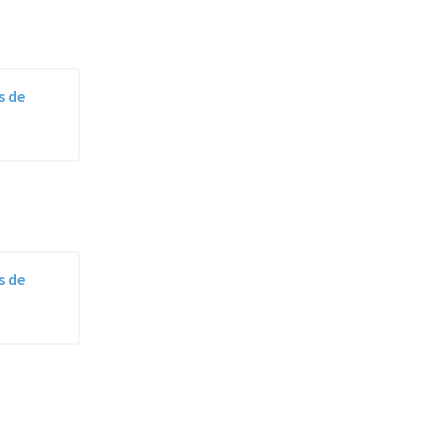
s de
s de