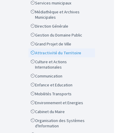
Scope
Services municipaux
Scope
Médiathèque et Archives
Municipales
Scope
Direction Générale
Scope
Gestion du Domaine Public
Scope
Grand Projet de Ville
Scope
Attractivité du Territoire
Scope
Culture et Actions
Internationales
Scope
Communication
Scope
Enfance et Education
Scope
Mobilités Transports
Scope
Environnement et Energies
Scope
Cabinet du Maire
Scope
Organisation des Systèmes
d'Information