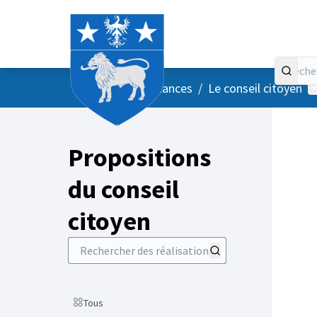
Accueil
Menu principal
M
/
Vos instances
/
Le conseil citoyen
Propositions
du conseil
citoyen
Rechercher des réalisations
Scope
Tous