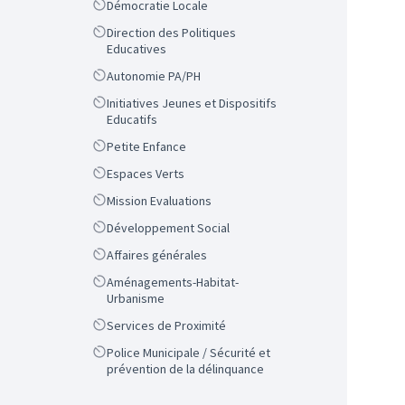
Scope
Démocratie Locale
Scope
Direction des Politiques
Educatives
Scope
Autonomie PA/PH
Scope
Initiatives Jeunes et Dispositifs
Educatifs
Scope
Petite Enfance
Scope
Espaces Verts
Scope
Mission Evaluations
Scope
Développement Social
Scope
Affaires générales
Scope
Aménagements-Habitat-
Urbanisme
Scope
Services de Proximité
Scope
Police Municipale / Sécurité et
prévention de la délinquance