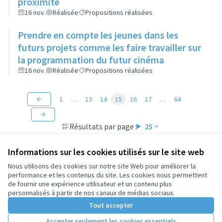
proximité
16 nov.
Réalisée
Propositions réalisées
Prendre en compte les jeunes dans les
futurs projets comme les faire travailler sur
la programmation du futur cinéma
16 nov.
Réalisée
Propositions réalisées
1
…
13
14
15
16
17
…
64
Résultats par page :
25
Informations sur les cookies utilisés sur le site web
Nous utilisons des cookies sur notre site Web pour améliorer la
performance et les contenus du site. Les cookies nous permettent
Conditions d'utilisation
de fournir une expérience utilisateur et un contenu plus
Paramètres des cookies
personnalisés à partir de nos canaux de médias sociaux.
Tout accepter
Accepter seulement les cookies essentiels