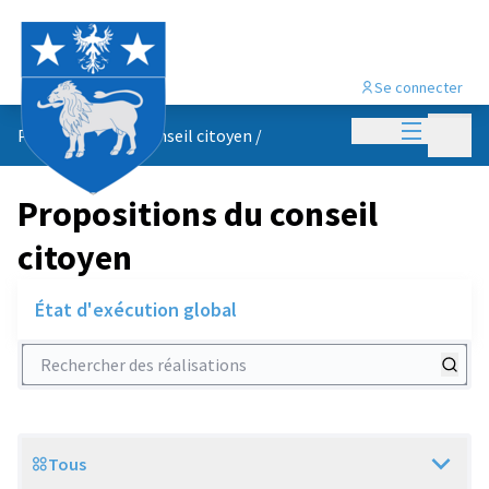
Se connecter
Menu princi
Menu p
Propositions du conseil citoyen
/
Propositions du conseil
citoyen
État d'exécution global
Rechercher des réalisations
Tous
Scope