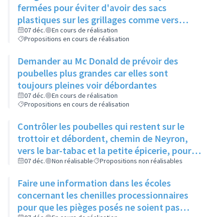
fermées pour éviter d'avoir des sacs
plastiques sur les grillages comme vers
Boucherie André
07 déc.
En cours de réalisation
Propositions en cours de réalisation
Demander au Mc Donald de prévoir des
poubelles plus grandes car elles sont
toujours pleines voir débordantes
07 déc.
En cours de réalisation
Propositions en cours de réalisation
Contrôler les poubelles qui restent sur le
trottoir et débordent, chemin de Neyron,
vers le bar-tabac et la petite épicerie, pour
qu'elles soient sorties la veille du ramassage
07 déc.
Non réalisable
Propositions non réalisables
Faire une information dans les écoles
concernant les chenilles processionnaires
pour que les pièges posés ne soient pas