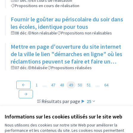
enlevés
07 déc.
En cours de réalisation
Propositions en cours de réalisation
Fournir le goûter au périscolaire du soir dans
les écoles, identique pour tous
08 déc.
Non réalisable
Propositions non réalisables
Mettre en page d'ouverture du site internet
de la ville le lien "démarches en ligne" où les
réclamtions peuvent se faire et faire un
rappel de l'existence de ce lien
07 déc.
Réalisée
Propositions réalisées
1
…
47
48
49
50
51
…
64
Résultats par page :
25
Informations sur les cookies utilisés sur le site web
Nous utilisons des cookies sur notre site Web pour améliorer la
performance et les contenus du site. Les cookies nous permettent
Conditions d'utilisation