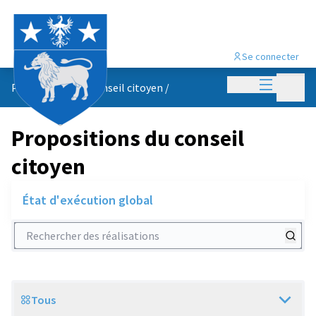
Se connecter
Menu princi
Menu p
Propositions du conseil citoyen
/
Propositions du conseil
citoyen
État d'exécution global
Rechercher des réalisations
Tous
Scope