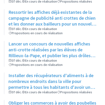
Locale
07 déc.
En cours de réalisation
Propositions réalisées
Ressortir les affiches déjà existantes de la
campagne de publicité anti crottes de chien
et les donner aux bailleurs pour un nouvel
affichage, les remettre également dans le
07 déc.
En cours de réalisation
Propositions en cours de réalisation
Rilliard
Lancer un concours de nouvelles affiches
anti-crotte réalisées par les élèves de
Rillieux-la-Pape, et publier les plus drôles
sur les réseaux sociaux de la ville
07 déc.
En cours de réalisation
Propositions en cours de réalisation
Installer des récupérateurs d'aliments à de
nombreux endroits dans la ville pour
permettre à tous les habitants d'avoir un
bac à proximité, quelque soit son quartier
07 déc.
En cours de réalisation
Propositions réalisées
Obliger les commerces à avoir des poubelles