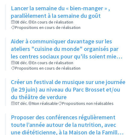
public...), à une date fixe
Lancer la semaine du « bien-manger » ,
parallèlement à la semaine du goût
08 déc.
En cours de réalisation
Propositions en cours de réalisation
Aider à communiquer davantage sur les
ateliers "cuisine du monde" organisés par
les centres sociaux pour qu'ils soient mieux
connus
08 déc.
En cours de réalisation
Propositions en cours de réalisation
Créer un festival de musique sur une journée
(le 29 juin) au niveau du Parc Brosset et/ou
du théâtre de verdure
07 déc.
Non réalisable
Propositions non réalisables
Proposer des conférences régulièrement
toute l’année autour de la nutrition, avec
une diététicienne, à la Maison de la Famille