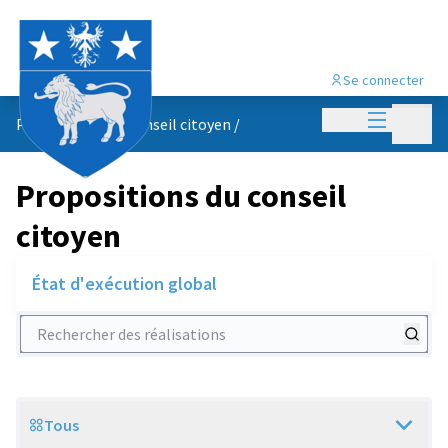
Se connecter
Menu princi
Menu p
Propositions du conseil citoyen
/
Propositions du conseil
citoyen
État d'exécution global
Rechercher des réalisations
Tous
Scope