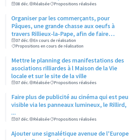
et de la Parentalité
08 déc.
Réalisée
Propositions réalisées
Organiser par les commerçants, pour
Pâques, une grande chasse aux oeufs à
travers Rillieux-la-Pape, afin de faire
connaître différents endroits aux habitants
07 déc.
En cours de réalisation
Propositions en cours de réalisation
Mettre le planning des manifestations des
asociations rilliardes à l Maison de la Vie
locale et sur le site de la ville
07 déc.
Réalisée
Propositions réalisées
Faire plus de publicité au cinéma qui est peu
visible via les panneaux lumineux, le Rillird,
...
07 déc.
Réalisée
Propositions réalisées
Ajouter une signalétique avenue de l'Europe