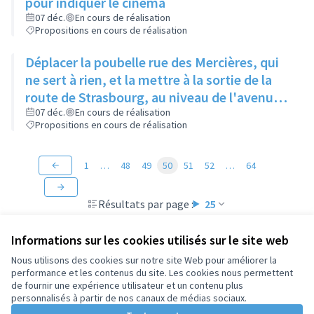
pour indiquer le cinéma
07 déc.
En cours de réalisation
Propositions en cours de réalisation
Déplacer la poubelle rue des Mercières, qui
ne sert à rien, et la mettre à la sortie de la
route de Strasbourg, au niveau de l'avenue
Jean Moulin, en face de l'immeuble en
07 déc.
En cours de réalisation
Propositions en cours de réalisation
construction
1
…
48
49
50
51
52
…
64
Résultats par page :
25
Informations sur les cookies utilisés sur le site web
Nous utilisons des cookies sur notre site Web pour améliorer la
performance et les contenus du site. Les cookies nous permettent
Conditions d'utilisation
de fournir une expérience utilisateur et un contenu plus
Paramètres des cookies
personnalisés à partir de nos canaux de médias sociaux.