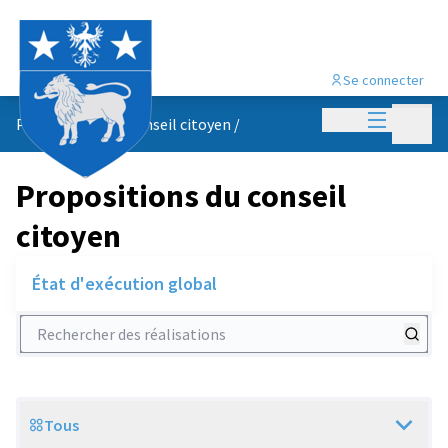
Se connecter
Menu princi
Menu p
Propositions du conseil citoyen
/
Propositions du conseil
citoyen
État d'exécution global
Rechercher des réalisations
Tous
Scope