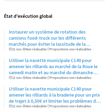
État d'exécution global
Instaurer un système de rotation des
camions food-truck sur les différents
marchés pour éviter la lassitude de la
clientèle
21 nov.
Non réalisable
Propositions non réalisables
Utiliser la navette municipale C140 pour
amener les rilliards au marché de la Roue le
samedi matin et au marché du dimanche
matin, pour un prix de trajet à 0,50€
21 nov.
Non réalisable
Propositions non réalisables
Utiliser la navette municipale C140 pour
amener les rilliards à la braderie pour un prix
de trajet à 0,50€ et limiter les problèmes de
stationnements ce jour là
21 nov.
Non réalisable
Propositions non réalisables