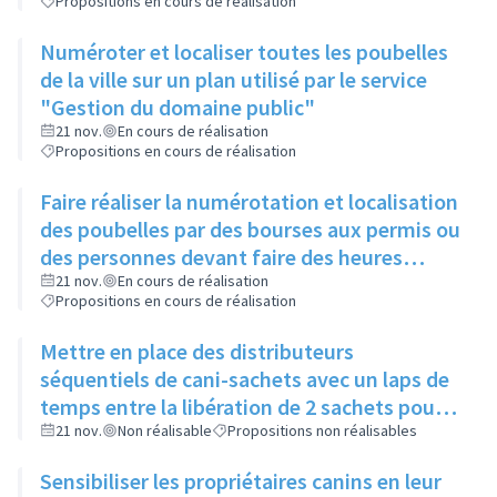
Propositions en cours de réalisation
Numéroter et localiser toutes les poubelles
de la ville sur un plan utilisé par le service
"Gestion du domaine public"
21 nov.
En cours de réalisation
Propositions en cours de réalisation
Faire réaliser la numérotation et localisation
des poubelles par des bourses aux permis ou
des personnes devant faire des heures
d'intérêt général pour dégradation de
21 nov.
En cours de réalisation
Propositions en cours de réalisation
mobilier urbain
Mettre en place des distributeurs
séquentiels de cani-sachets avec un laps de
temps entre la libération de 2 sachets pour
limiter les vols
21 nov.
Non réalisable
Propositions non réalisables
Sensibiliser les propriétaires canins en leur