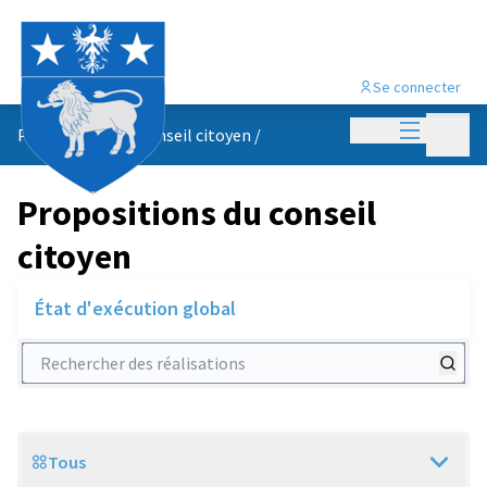
Se connecter
Menu princi
Menu p
Propositions du conseil citoyen
/
Propositions du conseil
citoyen
État d'exécution global
Rechercher des réalisations
Tous
Scope