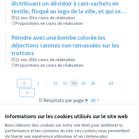
distribuant un dévidoir à cani-sachets en
textile, floqué au logo de la ville, et qui se
fixe à la laisse
21 nov.
En cours de réalisation
Propositions en cours de réalisation
Peindre avec une bombe colorée les
déjections canines non ramassées sur les
trottoirs
21 nov.
En cours de réalisation
Propositions en cours de réalisation
1
…
32
33
34
35
36
…
64
Résultats par page :
25
Informations sur les cookies utilisés sur le site web
Nous utilisons des cookies sur notre site Web pour améliorer la
performance et les contenus du site. Les cookies nous permettent
Conditions d'utilisation
de fournir une expérience utilisateur et un contenu plus
Paramètres des cookies