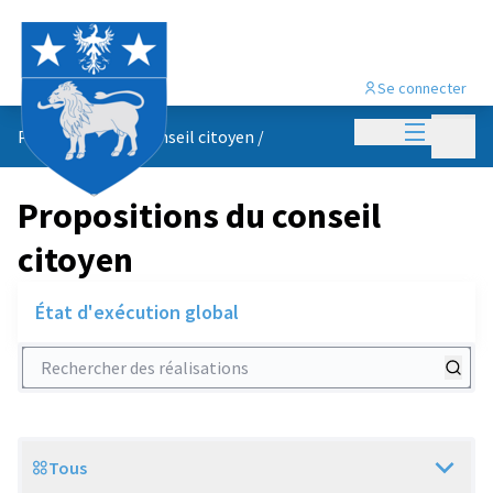
Se connecter
Menu princi
Menu p
Propositions du conseil citoyen
/
Propositions du conseil
citoyen
État d'exécution global
Rechercher des réalisations
Tous
Scope