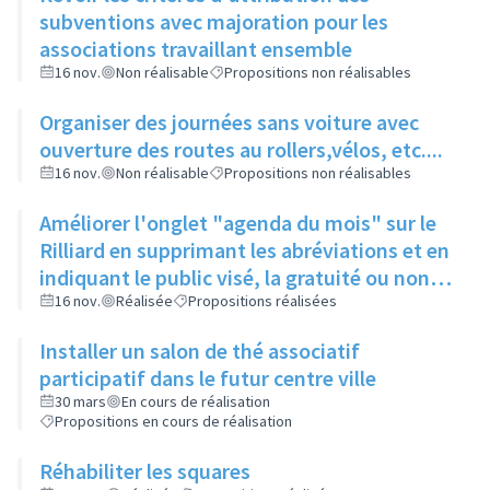
subventions avec majoration pour les
associations travaillant ensemble
16 nov.
Non réalisable
Propositions non réalisables
Organiser des journées sans voiture avec
ouverture des routes au rollers,vélos, etc....
16 nov.
Non réalisable
Propositions non réalisables
Améliorer l'onglet "agenda du mois" sur le
Rilliard en supprimant les abréviations et en
indiquant le public visé, la gratuité ou non et
le numéro de page pour l'article
16 nov.
Réalisée
Propositions réalisées
Installer un salon de thé associatif
participatif dans le futur centre ville
30 mars
En cours de réalisation
Propositions en cours de réalisation
Réhabiliter les squares