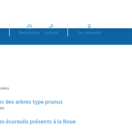
Rencontres
Activité
Se connecter
lisées
vec des arbres type prunus
les
es écureuils présents à la Roue