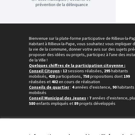
prévention de la délinquance
Bienvenue sur la plate-forme participative de Rillieux-la-Pa
Habitant à Rillieux-la-Pape, vous souhaitez vous impliquer 
la vie de la commune, donner votre avis sur des sujets pré
proposer des idées ou projets, participez à l'une des inst
de la Ville !
Quelques chiffres de la participation citoyenne :
Conseil Citoyen
: 12
sessions réalisées,
295
habitants
mobilisés,
428
participations,
758
propositions dont
199
réalisées et
402
en cours de réalisation
Conseils de quartier
:
4
années d'existence,
90
habitants
mobilisés
Conseil Municipal des Jeunes
: 7
années d'existence, pl
580
enfants impliqués et
89
projets développés
Conditions d'utilisation
Paramètres des cookies