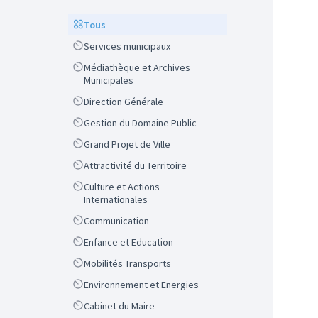
Scope
Tous
Scope
Services municipaux
Scope
Médiathèque et Archives
Municipales
Scope
Direction Générale
Scope
Gestion du Domaine Public
Scope
Grand Projet de Ville
Scope
Attractivité du Territoire
Scope
Culture et Actions
Internationales
Scope
Communication
Scope
Enfance et Education
Scope
Mobilités Transports
Scope
Environnement et Energies
Scope
Cabinet du Maire