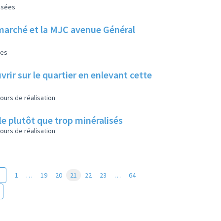
lisées
u marché et la MJC avenue Général
les
uvrir sur le quartier en enlevant cette
ours de réalisation
le plutôt que trop minéralisés
ours de réalisation
1
…
19
20
21
22
23
…
64