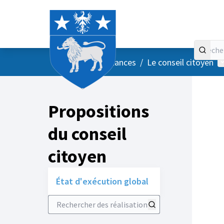
Accueil
Menu principal
M
/
Vos instances
/
Le conseil citoyen
Propositions
du conseil
citoyen
État d'exécution global
Rechercher des réalisations