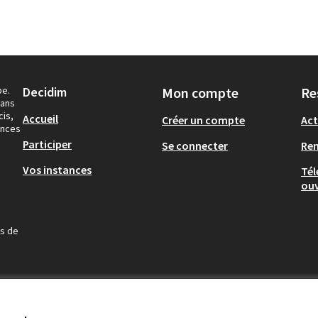
pe.
Decidim
Mon compte
Re
dans
cis,
Accueil
Créer un compte
Act
ances
Participer
Se connecter
Re
Vos instances
Tél
ouv
us de