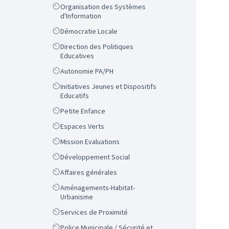
Scope
Organisation des Systèmes
d'Information
Scope
Démocratie Locale
Scope
Direction des Politiques
Educatives
Scope
Autonomie PA/PH
Scope
Initiatives Jeunes et Dispositifs
Educatifs
Scope
Petite Enfance
Scope
Espaces Verts
Scope
Mission Evaluations
Scope
Développement Social
Scope
Affaires générales
Scope
Aménagements-Habitat-
Urbanisme
Scope
Services de Proximité
Scope
Police Municipale / Sécurité et