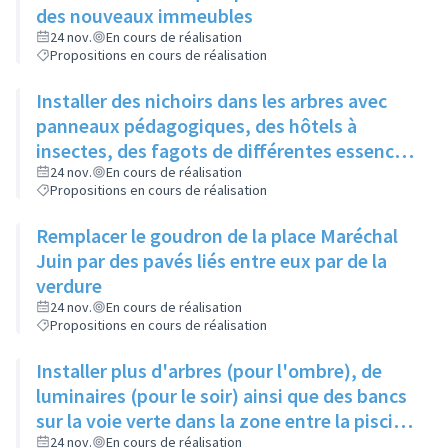
des nouveaux immeubles
24 nov.
En cours de réalisation
Propositions en cours de réalisation
Installer des nichoirs dans les arbres avec
panneaux pédagogiques, des hôtels à
insectes, des fagots de différentes essences
pour stimuler la biodiversité sur la place du
24 nov.
En cours de réalisation
Propositions en cours de réalisation
Château à la Roue
Remplacer le goudron de la place Maréchal
Juin par des pavés liés entre eux par de la
verdure
24 nov.
En cours de réalisation
Propositions en cours de réalisation
Installer plus d'arbres (pour l'ombre), de
luminaires (pour le soir) ainsi que des bancs
sur la voie verte dans la zone entre la piscine
et la rue de l'Industrie
24 nov.
En cours de réalisation