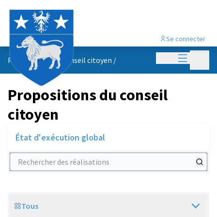
Se connecter
Menu princi
Menu p
Propositions du conseil citoyen
/
Propositions du conseil
citoyen
État d'exécution global
Rechercher des réalisations
Tous
Scope