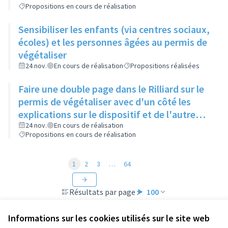
Propositions en cours de réalisation
Sensibiliser les enfants (via centres sociaux,
écoles) et les personnes âgées au permis de
végétaliser
24 nov.
En cours de réalisation
Propositions réalisées
Faire une double page dans le Rilliard sur le
permis de végétaliser avec d'un côté les
explications sur le dispositif et de l'autre
côté des exemples concrets de lieux à
24 nov.
En cours de réalisation
Propositions en cours de réalisation
investir
1
2
3
…
64
Résultats par page :
100
Informations sur les cookies utilisés sur le site web