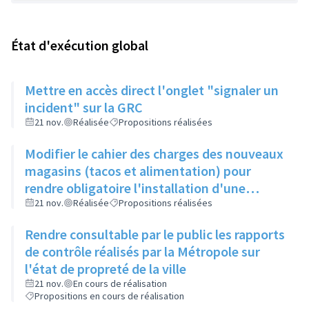
État d'exécution global
Mettre en accès direct l'onglet "signaler un
incident" sur la GRC
21 nov.
Réalisée
Propositions réalisées
Modifier le cahier des charges des nouveaux
magasins (tacos et alimentation) pour
rendre obligatoire l'installation d'une
poubelle de taille suffisante, son vidage et le
21 nov.
Réalisée
Propositions réalisées
nettoyage du sol devant leur commerce
Rendre consultable par le public les rapports
de contrôle réalisés par la Métropole sur
l'état de propreté de la ville
21 nov.
En cours de réalisation
Propositions en cours de réalisation