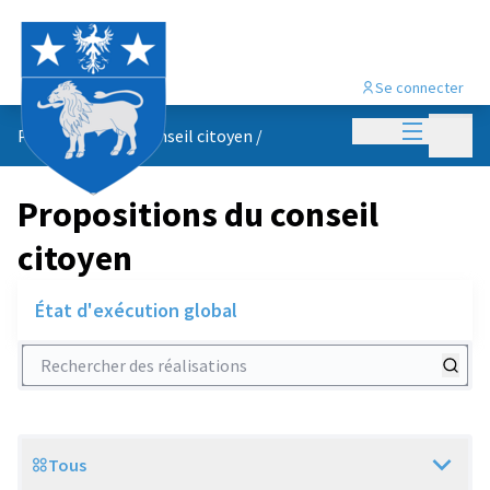
Se connecter
Menu princi
Menu p
Propositions du conseil citoyen
/
Propositions du conseil
citoyen
État d'exécution global
Rechercher des réalisations
Tous
Scope