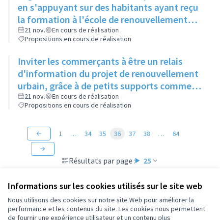
en s'appuyant sur des habitants ayant reçu
la formation à l'école de renouvellement
urbain
21 nov.
En cours de réalisation
Propositions en cours de réalisation
Inviter les commerçants à être un relais
d'information du projet de renouvellement
urbain, grâce à de petits supports comme
ceux des agences immobilières
21 nov.
En cours de réalisation
Propositions en cours de réalisation
1
…
34
35
36
37
38
…
64
Résultats par page :
25
Informations sur les cookies utilisés sur le site web
Nous utilisons des cookies sur notre site Web pour améliorer la
performance et les contenus du site. Les cookies nous permettent
Conditions d'utilisation
de fournir une expérience utilisateur et un contenu plus
Paramètres des cookies