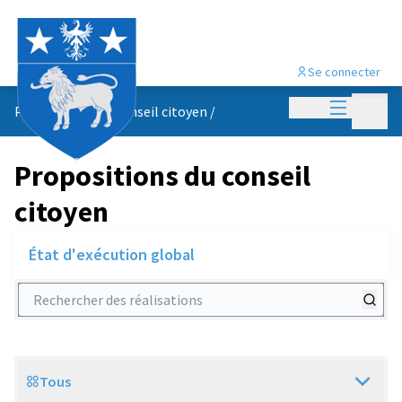
Se connecter
Menu princi
Menu p
Propositions du conseil citoyen
/
Propositions du conseil
citoyen
État d'exécution global
Rechercher des réalisations
Tous
Scope