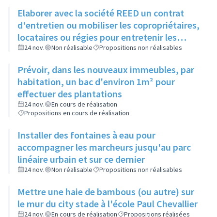
Elaborer avec la société REED un contrat
d'entretien ou mobiliser les copropriétaires,
locataires ou régies pour entretenir les
espaces verts entre bâtiments
24 nov.
Non réalisable
Propositions non réalisables
Prévoir, dans les nouveaux immeubles, par
habitation, un bac d'environ 1m² pour
effectuer des plantations
24 nov.
En cours de réalisation
Propositions en cours de réalisation
Installer des fontaines à eau pour
accompagner les marcheurs jusqu'au parc
linéaire urbain et sur ce dernier
24 nov.
Non réalisable
Propositions non réalisables
Mettre une haie de bambous (ou autre) sur
le mur du city stade à l'école Paul Chevallier
24 nov.
En cours de réalisation
Propositions réalisées