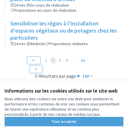
24 nov.
En cours de réalisation
Propositions en cours de réalisation
Sensibiliser les régies à l'installation
d'espaces végétaux ou de potagers chez les
particuliers
24 nov.
Réalisée
Propositions réalisées
1
2
3
4
…
64
Résultats par page :
100
Informations sur les cookies utilisés sur le site web
Nous utilisons des cookies sur notre site Web pour améliorer la
performance et les contenus du site. Les cookies nous permettent
Conditions d'utilisation
de fournir une expérience utilisateur et un contenu plus
Paramètres des cookies
personnalisés à partir de nos canaux de médias sociaux.
Tout accepter