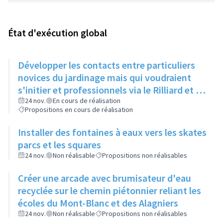
État d'exécution global
Développer les contacts entre particuliers
novices du jardinage mais qui voudraient
s'initier et professionnels via le Rilliard et la
Maison de la Vie Locale
24 nov.
En cours de réalisation
Propositions en cours de réalisation
Installer des fontaines à eaux vers les skates
parcs et les squares
24 nov.
Non réalisable
Propositions non réalisables
Créer une arcade avec brumisateur d'eau
recyclée sur le chemin piétonnier reliant les
écoles du Mont-Blanc et des Alagniers
24 nov.
Non réalisable
Propositions non réalisables