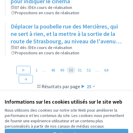
pour indiquer le cinéma
07 déc.
En cours de réalisation
Propositions en cours de réalisation
Déplacer la poubelle rue des Mercières, qui
ne sert à rien, et la mettre à la sortie de la
route de Strasbourg, au niveau de l'avenue
Jean Moulin, en face de l'immeuble en
07 déc.
En cours de réalisation
Propositions en cours de réalisation
construction
1
…
48
49
50
51
52
…
64
Résultats par page :
25
Informations sur les cookies utilisés sur le site web
Nous utilisons des cookies sur notre site Web pour améliorer la
performance et les contenus du site. Les cookies nous permettent
Conditions d'utilisation
de fournir une expérience utilisateur et un contenu plus
Paramètres des cookies
personnalisés à partir de nos canaux de médias sociaux.