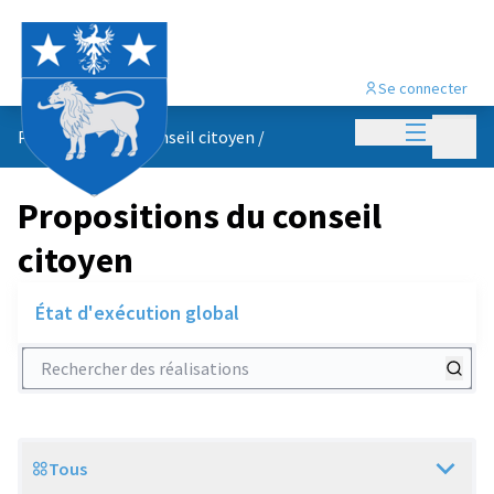
Se connecter
Menu princi
Menu p
Propositions du conseil citoyen
/
Propositions du conseil
citoyen
État d'exécution global
Rechercher des réalisations
Tous
Scope