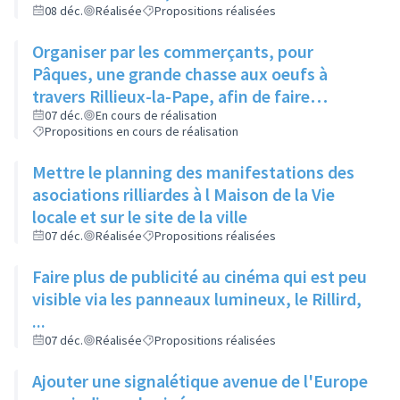
et de la Parentalité
08 déc.
Réalisée
Propositions réalisées
Organiser par les commerçants, pour
Pâques, une grande chasse aux oeufs à
travers Rillieux-la-Pape, afin de faire
connaître différents endroits aux habitants
07 déc.
En cours de réalisation
Propositions en cours de réalisation
Mettre le planning des manifestations des
asociations rilliardes à l Maison de la Vie
locale et sur le site de la ville
07 déc.
Réalisée
Propositions réalisées
Faire plus de publicité au cinéma qui est peu
visible via les panneaux lumineux, le Rillird,
...
07 déc.
Réalisée
Propositions réalisées
Ajouter une signalétique avenue de l'Europe