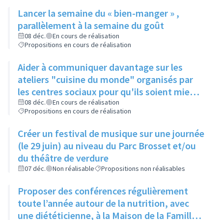
public...), à une date fixe
Lancer la semaine du « bien-manger » ,
parallèlement à la semaine du goût
08 déc.
En cours de réalisation
Propositions en cours de réalisation
Aider à communiquer davantage sur les
ateliers "cuisine du monde" organisés par
les centres sociaux pour qu'ils soient mieux
connus
08 déc.
En cours de réalisation
Propositions en cours de réalisation
Créer un festival de musique sur une journée
(le 29 juin) au niveau du Parc Brosset et/ou
du théâtre de verdure
07 déc.
Non réalisable
Propositions non réalisables
Proposer des conférences régulièrement
toute l’année autour de la nutrition, avec
une diététicienne, à la Maison de la Famille