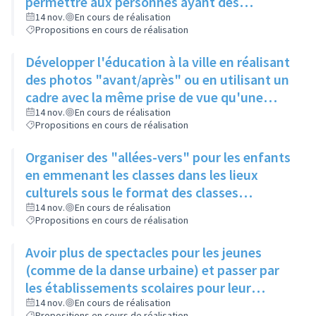
permettre aux personnes ayant des
problèmes de mobilité d'avoir accès à la
14 nov.
En cours de réalisation
Propositions en cours de réalisation
culture
Développer l'éducation à la ville en réalisant
des photos "avant/après" ou en utilisant un
cadre avec la même prise de vue qu'une
photo posée à proximité
14 nov.
En cours de réalisation
Propositions en cours de réalisation
Organiser des "allées-vers" pour les enfants
en emmenant les classes dans les lieux
culturels sous le format des classes
découvertes
14 nov.
En cours de réalisation
Propositions en cours de réalisation
Avoir plus de spectacles pour les jeunes
(comme de la danse urbaine) et passer par
les établissements scolaires pour leur
donner envie de s'y rendre
14 nov.
En cours de réalisation
Propositions en cours de réalisation