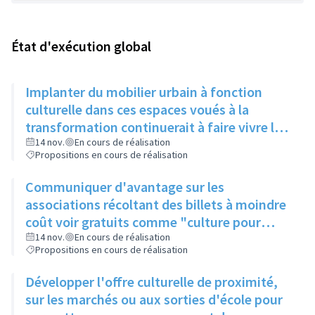
État d'exécution global
Implanter du mobilier urbain à fonction
culturelle dans ces espaces voués à la
transformation continuerait à faire vivre le
secteur
14 nov.
En cours de réalisation
Propositions en cours de réalisation
Communiquer d'avantage sur les
associations récoltant des billets à moindre
coût voir gratuits comme "culture pour
tous" et faire connaitre le PASS Culture
14 nov.
En cours de réalisation
Propositions en cours de réalisation
Développer l'offre culturelle de proximité,
sur les marchés ou aux sorties d'école pour