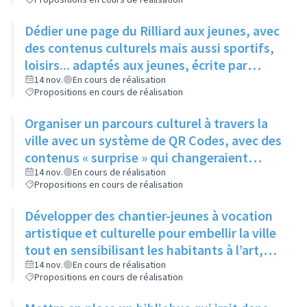
Dédier une page du Rilliard aux jeunes, avec
des contenus culturels mais aussi sportifs,
loisirs... adaptés aux jeunes, écrite par
quelques adolescents fréquentant l'espace
14 nov.
En cours de réalisation
Propositions en cours de réalisation
jeune
Organiser un parcours culturel à travers la
ville avec un système de QR Codes, avec des
contenus « surprise » qui changeraient
régulièrement pour éviter la lassitude
14 nov.
En cours de réalisation
Propositions en cours de réalisation
Développer des chantier-jeunes à vocation
artistique et culturelle pour embellir la ville
tout en sensibilisant les habitants à l’art,
pour aider le service culture à participer et à
14 nov.
En cours de réalisation
Propositions en cours de réalisation
promouvoir les évènements qu’il organise