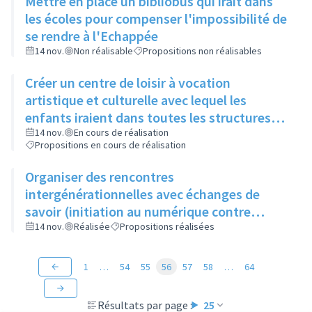
Mettre en place un bibliobus qui irait dans
les écoles pour compenser l'impossibilité de
se rendre à l'Echappée
14 nov.
Non réalisable
Propositions non réalisables
Créer un centre de loisir à vocation
artistique et culturelle avec lequel les
enfants iraient dans toutes les structures
artistiques et culturelles de la ville pour faire
14 nov.
En cours de réalisation
Propositions en cours de réalisation
des ateliers et découvrir les différents
métiers de l'art
Organiser des rencontres
intergénérationnelles avec échanges de
savoir (initiation au numérique contre
apprentissage du tricot)
14 nov.
Réalisée
Propositions réalisées
1
…
54
55
56
57
58
…
64
Résultats par page :
25