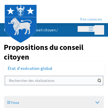
Se connecter
Menu princi
Menu p
Propositions du conseil citoyen
/
Propositions du conseil
citoyen
État d'exécution global
Rechercher des réalisations
Tous
Scope