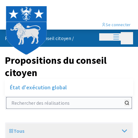
Se connecter
Menu princi
Menu p
Propositions du conseil citoyen
/
Propositions du conseil
citoyen
État d'exécution global
Rechercher des réalisations
Tous
Scope