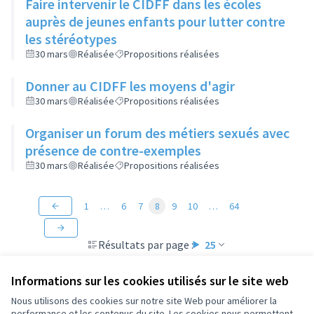
Faire intervenir le CIDFF dans les écoles
auprès de jeunes enfants pour lutter contre
les stéréotypes
30 mars
Réalisée
Propositions réalisées
Donner au CIDFF les moyens d'agir
30 mars
Réalisée
Propositions réalisées
Organiser un forum des métiers sexués avec
présence de contre-exemples
30 mars
Réalisée
Propositions réalisées
1
…
6
7
8
9
10
…
64
Résultats par page :
25
Informations sur les cookies utilisés sur le site web
Nous utilisons des cookies sur notre site Web pour améliorer la
performance et les contenus du site. Les cookies nous permettent