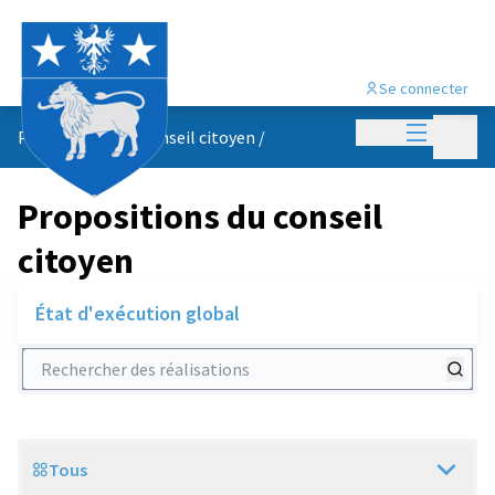
Se connecter
Menu princi
Menu p
Propositions du conseil citoyen
/
Propositions du conseil
citoyen
État d'exécution global
Rechercher des réalisations
Tous
Scope