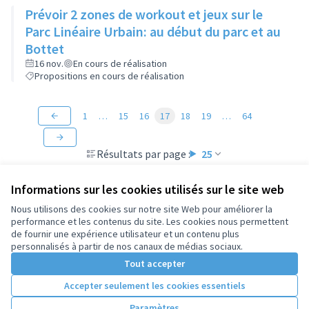
Prévoir 2 zones de workout et jeux sur le
Parc Linéaire Urbain: au début du parc et au
Bottet
16 nov.
En cours de réalisation
Propositions en cours de réalisation
1
…
15
16
17
18
19
…
64
Résultats par page :
25
Informations sur les cookies utilisés sur le site web
Nous utilisons des cookies sur notre site Web pour améliorer la
performance et les contenus du site. Les cookies nous permettent
Conditions d'utilisation
de fournir une expérience utilisateur et un contenu plus
Paramètres des cookies
personnalisés à partir de nos canaux de médias sociaux.
Tout accepter
Accepter seulement les cookies essentiels
Licence Cre
(Lien extern
(Lien externe)
Site réalisé par
Open Source Politics
grâce au
logiciel libre
Paramètres