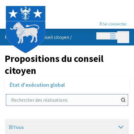
Se connecter
Menu princi
Menu p
Propositions du conseil citoyen
/
Propositions du conseil
citoyen
État d'exécution global
Rechercher des réalisations
Tous
Scope