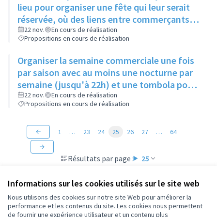
lieu pour organiser une fête qui leur serait
réservée, où des liens entre commerçants
pourraient se créer, et augmenter le nombre
22 nov.
En cours de réalisation
Propositions en cours de réalisation
d'adhérents à l'UCAR
Organiser la semaine commerciale une fois
par saison avec au moins une nocturne par
semaine (jusqu'à 22h) et une tombola pour
gagner des lots des commerçants
22 nov.
En cours de réalisation
Propositions en cours de réalisation
1
…
23
24
25
26
27
…
64
Résultats par page :
25
Informations sur les cookies utilisés sur le site web
Nous utilisons des cookies sur notre site Web pour améliorer la
performance et les contenus du site. Les cookies nous permettent
Conditions d'utilisation
de fournir une expérience utilisateur et un contenu plus
Paramètres des cookies