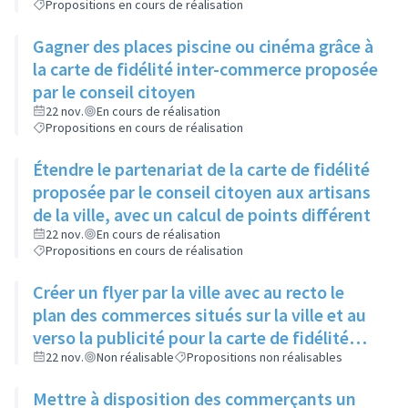
Propositions en cours de réalisation
utilisable dans n'importe lequel de ces
magasins
Gagner des places piscine ou cinéma grâce à
la carte de fidélité inter-commerce proposée
par le conseil citoyen
22 nov.
En cours de réalisation
Propositions en cours de réalisation
Étendre le partenariat de la carte de fidélité
proposée par le conseil citoyen aux artisans
de la ville, avec un calcul de points différent
22 nov.
En cours de réalisation
Propositions en cours de réalisation
Créer un flyer par la ville avec au recto le
plan des commerces situés sur la ville et au
verso la publicité pour la carte de fidélité
ainsi que la liste des commerces et artisans
22 nov.
Non réalisable
Propositions non réalisables
partenaires
Mettre à disposition des commerçants un