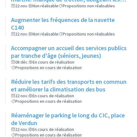
piétons à descendre sur la route
22 nov.
Non réalisable
Propositions non réalisables
Augmenter les fréquences de la navette
C140
22 nov.
Non réalisable
Propositions non réalisables
Accompagner un accueil des services publics
par tranche d'âge (séniors, jeunes)
08 déc.
En cours de réalisation
Propositions en cours de réalisation
Réduire les tarifs des transports en commun
et améliorer la climatisation des bus
22 nov.
En cours de réalisation
Propositions en cours de réalisation
Réaménager le parking le long du CIC, place
de Verdun
22 nov.
En cours de réalisation
Propositions en cours de réalisation