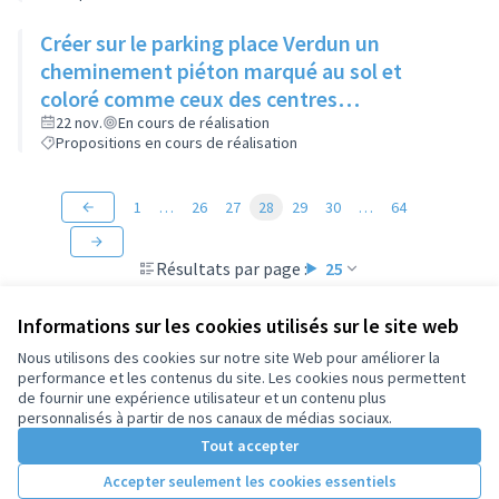
Créer sur le parking place Verdun un
cheminement piéton marqué au sol et
coloré comme ceux des centres
commerciaux
22 nov.
En cours de réalisation
Propositions en cours de réalisation
1
…
26
27
28
29
30
…
64
Résultats par page :
25
Informations sur les cookies utilisés sur le site web
Nous utilisons des cookies sur notre site Web pour améliorer la
performance et les contenus du site. Les cookies nous permettent
Conditions d'utilisation
de fournir une expérience utilisateur et un contenu plus
Paramètres des cookies
personnalisés à partir de nos canaux de médias sociaux.
Tout accepter
Accepter seulement les cookies essentiels
Licence Cre
(Lien extern