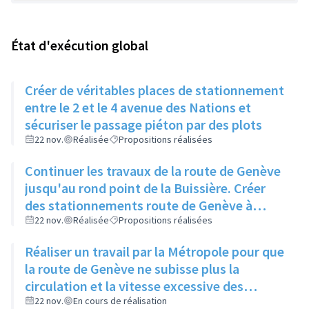
État d'exécution global
Créer de véritables places de stationnement
entre le 2 et le 4 avenue des Nations et
sécuriser le passage piéton par des plots
22 nov.
Réalisée
Propositions réalisées
Continuer les travaux de la route de Genève
jusqu'au rond point de la Buissière. Créer
des stationnements route de Genève à
Crépieux pour rétrécir la voirie, supprimer le
22 nov.
Réalisée
Propositions réalisées
terre-plein central et ainsi réduire la vitesse
Réaliser un travail par la Métropole pour que
la route de Genève ne subisse plus la
circulation et la vitesse excessive des
habitants de l'Ain traversant juste la ville
22 nov.
En cours de réalisation