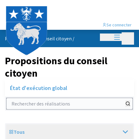
Se connecter
Menu princi
Menu p
Propositions du conseil citoyen
/
Propositions du conseil
citoyen
État d'exécution global
Rechercher des réalisations
Tous
Scope