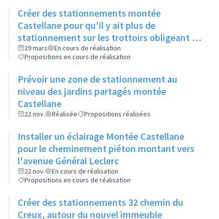
Créer des stationnements montée
Castellane pour qu'il y ait plus de
stationnement sur les trottoirs obligeant les
piétons à passer sur la route
29 mars
En cours de réalisation
Propositions en cours de réalisation
Prévoir une zone de stationnement au
niveau des jardins partagés montée
Castellane
22 nov.
Réalisée
Propositions réalisées
Installer un éclairage Montée Castellane
pour le cheminement piéton montant vers
l'avenue Général Leclerc
22 nov.
En cours de réalisation
Propositions en cours de réalisation
Créer des stationnements 32 chemin du
Creux, autour du nouvel immeuble