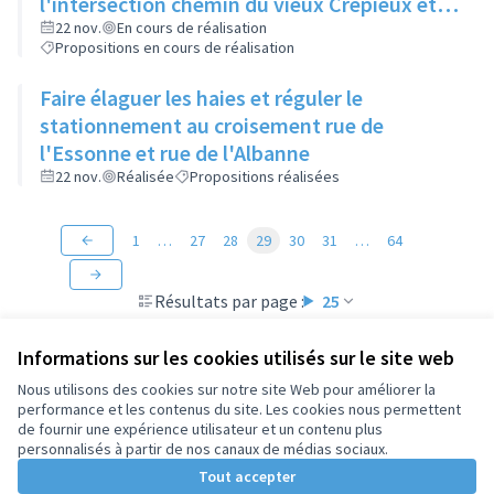
l'intersection chemin du vieux Crépieux et
route de Strasbourg
22 nov.
En cours de réalisation
Propositions en cours de réalisation
Faire élaguer les haies et réguler le
stationnement au croisement rue de
l'Essonne et rue de l'Albanne
22 nov.
Réalisée
Propositions réalisées
1
…
27
28
29
30
31
…
64
Résultats par page :
25
Informations sur les cookies utilisés sur le site web
Nous utilisons des cookies sur notre site Web pour améliorer la
performance et les contenus du site. Les cookies nous permettent
Conditions d'utilisation
de fournir une expérience utilisateur et un contenu plus
Paramètres des cookies
personnalisés à partir de nos canaux de médias sociaux.
Tout accepter