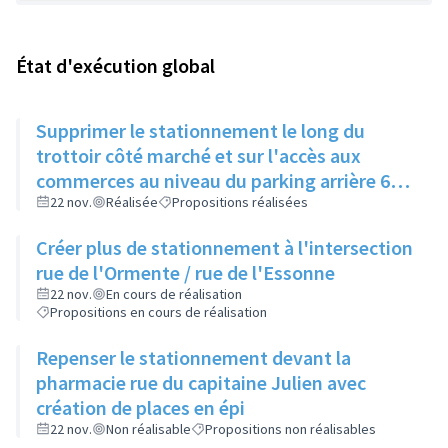
État d'exécution global
Supprimer le stationnement le long du
trottoir côté marché et sur l'accès aux
commerces au niveau du parking arrière 62
av de l'Europe. Faire un marquage trottoir et
22 nov.
Réalisée
Propositions réalisées
organiser une campagne de verbalisation.
Créer plus de stationnement à l'intersection
rue de l'Ormente / rue de l'Essonne
22 nov.
En cours de réalisation
Propositions en cours de réalisation
Repenser le stationnement devant la
pharmacie rue du capitaine Julien avec
création de places en épi
22 nov.
Non réalisable
Propositions non réalisables