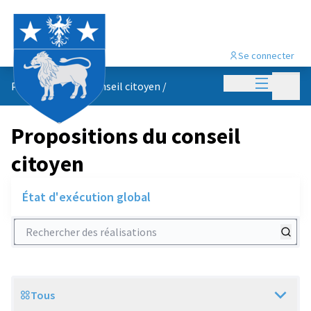
Se connecter
Menu princi
Menu p
Propositions du conseil citoyen
/
Propositions du conseil
citoyen
État d'exécution global
Rechercher des réalisations
Tous
Scope