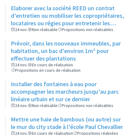
Elaborer avec la société REED un contrat
d'entretien ou mobiliser les copropriétaires,
locataires ou régies pour entretenir les
espaces verts entre bâtiments
24 nov.
Non réalisable
Propositions non réalisables
Prévoir, dans les nouveaux immeubles, par
habitation, un bac d'environ 1m² pour
effectuer des plantations
24 nov.
En cours de réalisation
Propositions en cours de réalisation
Installer des fontaines à eau pour
accompagner les marcheurs jusqu'au parc
linéaire urbain et sur ce dernier
24 nov.
Non réalisable
Propositions non réalisables
Mettre une haie de bambous (ou autre) sur
le mur du city stade à l'école Paul Chevallier
24 nov.
En cours de réalisation
Propositions réalisées