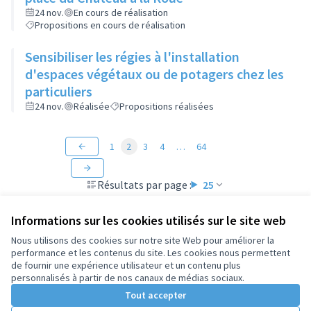
24 nov.
En cours de réalisation
Propositions en cours de réalisation
Sensibiliser les régies à l'installation
d'espaces végétaux ou de potagers chez les
particuliers
24 nov.
Réalisée
Propositions réalisées
1
2
3
4
…
64
Résultats par page :
25
Informations sur les cookies utilisés sur le site web
Nous utilisons des cookies sur notre site Web pour améliorer la
performance et les contenus du site. Les cookies nous permettent
Conditions d'utilisation
de fournir une expérience utilisateur et un contenu plus
Paramètres des cookies
personnalisés à partir de nos canaux de médias sociaux.
Tout accepter