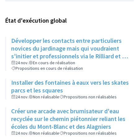
État d'exécution global
Développer les contacts entre particuliers
novices du jardinage mais qui voudraient
s'initier et professionnels via le Rilliard et la
Maison de la Vie Locale
24 nov.
En cours de réalisation
Propositions en cours de réalisation
Installer des fontaines à eaux vers les skates
parcs et les squares
24 nov.
Non réalisable
Propositions non réalisables
Créer une arcade avec brumisateur d'eau
recyclée sur le chemin piétonnier reliant les
écoles du Mont-Blanc et des Alagniers
24 nov.
Non réalisable
Propositions non réalisables