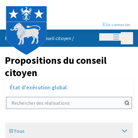
Se connecter
Menu princi
Menu p
Propositions du conseil citoyen
/
Propositions du conseil
citoyen
État d'exécution global
Rechercher des réalisations
Tous
Scope