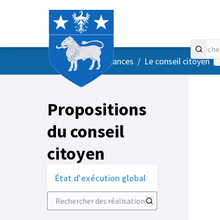
Accueil
Menu principal
M
/
Vos instances
/
Le conseil citoyen
Propositions
du conseil
citoyen
État d'exécution global
Rechercher des réalisations