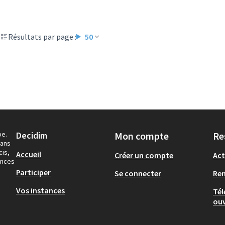
Résultats par page :
50
pe.
Decidim
Mon compte
Re
dans
cis,
Accueil
Créer un compte
Act
ances
Participer
Se connecter
Re
Vos instances
Tél
ouv