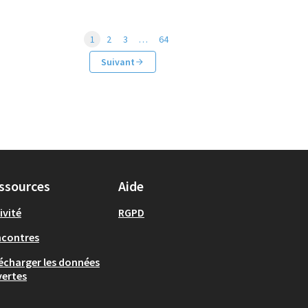
1
2
3
…
64
Suivant
ssources
Aide
ivité
RGPD
ncontres
écharger les données
ertes