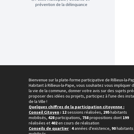
prévention de la délinquance
Bienvenue sur la plate-forme participative de Rillieux-la-Pa
Habitant à Rillieux-la-Pape, vous souhaitez vous impliquer 
la vie de la commune, donner votre avis sur des sujets pré
proposer des idées ou projets, participez à l'une des inst
de la Ville !
Quelques chiffres de la participation citoyenne :
Conseil Citoyen
: 12
sessions réalisées,
295
habitants
mobilisés,
428
participations,
758
propositions dont
199
réalisées et
402
en cours de réalisation
Conseils de quartier
:
4
années d'existence,
90
habitants
mobilisés