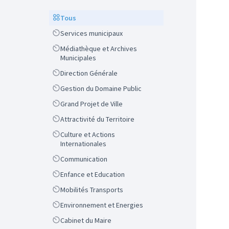
Scope
Tous
Scope
Services municipaux
Scope
Médiathèque et Archives
Municipales
Scope
Direction Générale
Scope
Gestion du Domaine Public
Scope
Grand Projet de Ville
Scope
Attractivité du Territoire
Scope
Culture et Actions
Internationales
Scope
Communication
Scope
Enfance et Education
Scope
Mobilités Transports
Scope
Environnement et Energies
Scope
Cabinet du Maire