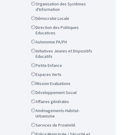
Scope
Organisation des Systèmes
d'Information
Scope
Démocratie Locale
Scope
Direction des Politiques
Educatives
Scope
Autonomie PA/PH
Scope
Initiatives Jeunes et Dispositifs
Educatifs
Scope
Petite Enfance
Scope
Espaces Verts
Scope
Mission Evaluations
Scope
Développement Social
Scope
Affaires générales
Scope
Aménagements-Habitat-
Urbanisme
Scope
Services de Proximité
Scope
Police Municipale / Sécurité et