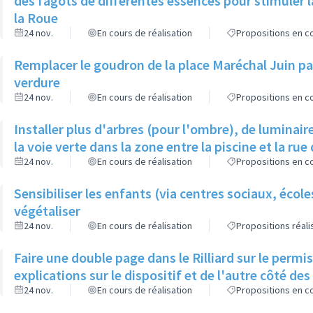
des fagots de différentes essences pour stimuler l
la Roue
24 nov.
En cours de réalisation
Propositions en co
Remplacer le goudron de la place Maréchal Juin par
verdure
24 nov.
En cours de réalisation
Propositions en co
Installer plus d'arbres (pour l'ombre), de luminaire
la voie verte dans la zone entre la piscine et la rue 
24 nov.
En cours de réalisation
Propositions en co
Sensibiliser les enfants (via centres sociaux, écol
végétaliser
24 nov.
En cours de réalisation
Propositions réal
Faire une double page dans le Rilliard sur le permi
explications sur le dispositif et de l'autre côté de
24 nov.
En cours de réalisation
Propositions en co