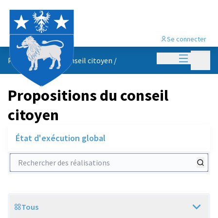
Se connecter
Menu princi
Menu p
Propositions du conseil citoyen
/
Propositions du conseil
citoyen
État d'exécution global
Rechercher des réalisations
Tous
Scope