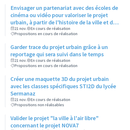
Envisager un partenariat avec des écoles de
cinéma ou vidéo pour valoriser le projet
urbain, à partir de l'histoire de la ville et de
ses évolutions, sur des reportages de fond
21 nov.
En cours de réalisation
Propositions en cours de réalisation
sur la ville qui change
Garder trace du projet urbain grâce à un
reportage qui sera suivi dans le temps
21 nov.
En cours de réalisation
Propositions en cours de réalisation
Créer une maquette 3D du projet urbain
avec les classes spécifiques STI2D du lycée
Sermanaz
21 nov.
En cours de réalisation
Propositions non réalisables
Valider le projet "la ville à l'air libre"
concernant le projet NOVA7