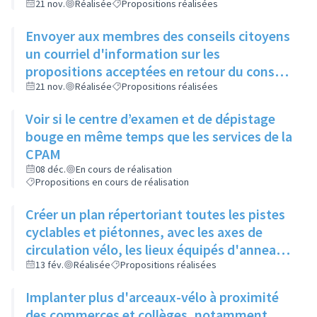
21 nov.
Réalisée
Propositions réalisées
Envoyer aux membres des conseils citoyens
un courriel d'information sur les
propositions acceptées en retour du conseil
municipal
21 nov.
Réalisée
Propositions réalisées
Voir si le centre d’examen et de dépistage
bouge en même temps que les services de la
CPAM
08 déc.
En cours de réalisation
Propositions en cours de réalisation
Créer un plan répertoriant toutes les pistes
cyclables et piétonnes, avec les axes de
circulation vélo, les lieux équipés d'anneaux
de stationnement, les points de collectes et
13 fév.
Réalisée
Propositions réalisées
les jeux pour enfants. Diffuser ce plan dans
Implanter plus d'arceaux-vélo à proximité
le Rilliard.
des commerces et collèges, notamment