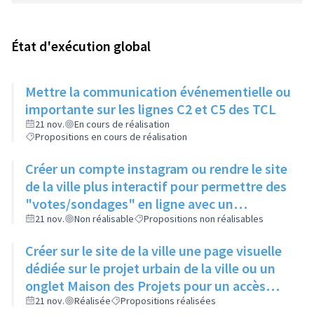
État d'exécution global
Mettre la communication événementielle ou
importante sur les lignes C2 et C5 des TCL
21 nov.
En cours de réalisation
Propositions en cours de réalisation
Créer un compte instagram ou rendre le site
de la ville plus interactif pour permettre des
"votes/sondages" en ligne avec un
abonnement et une sollicitation régulière
21 nov.
Non réalisable
Propositions non réalisables
des habitants référencés
Créer sur le site de la ville une page visuelle
dédiée sur le projet urbain de la ville ou un
onglet Maison des Projets pour un accès
facile
21 nov.
Réalisée
Propositions réalisées