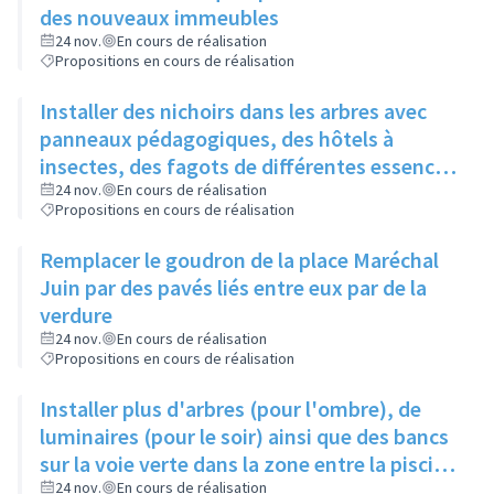
des nouveaux immeubles
24 nov.
En cours de réalisation
Propositions en cours de réalisation
Installer des nichoirs dans les arbres avec
panneaux pédagogiques, des hôtels à
insectes, des fagots de différentes essences
pour stimuler la biodiversité sur la place du
24 nov.
En cours de réalisation
Propositions en cours de réalisation
Château à la Roue
Remplacer le goudron de la place Maréchal
Juin par des pavés liés entre eux par de la
verdure
24 nov.
En cours de réalisation
Propositions en cours de réalisation
Installer plus d'arbres (pour l'ombre), de
luminaires (pour le soir) ainsi que des bancs
sur la voie verte dans la zone entre la piscine
et la rue de l'Industrie
24 nov.
En cours de réalisation