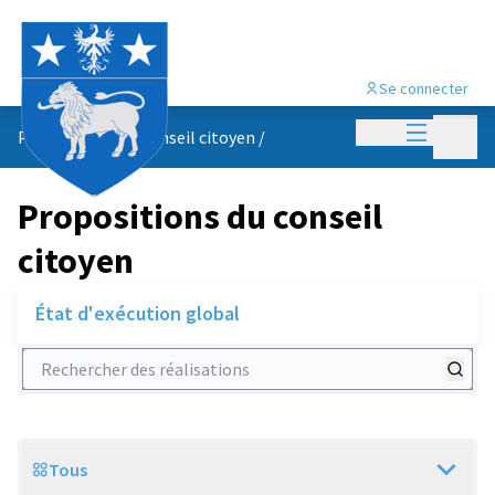
Se connecter
Menu princi
Menu p
Propositions du conseil citoyen
/
Propositions du conseil
citoyen
État d'exécution global
Rechercher des réalisations
Tous
Scope