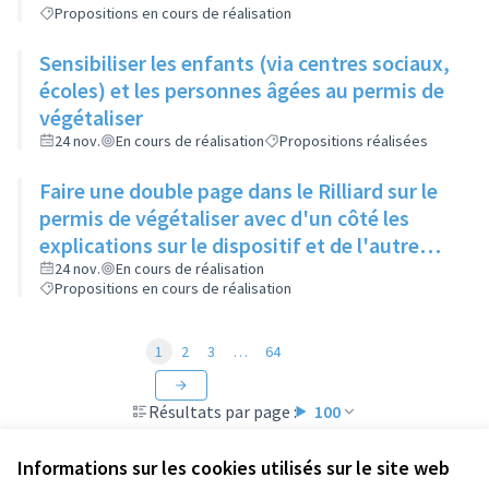
Propositions en cours de réalisation
Sensibiliser les enfants (via centres sociaux,
écoles) et les personnes âgées au permis de
végétaliser
24 nov.
En cours de réalisation
Propositions réalisées
Faire une double page dans le Rilliard sur le
permis de végétaliser avec d'un côté les
explications sur le dispositif et de l'autre
côté des exemples concrets de lieux à
24 nov.
En cours de réalisation
Propositions en cours de réalisation
investir
1
2
3
…
64
Résultats par page :
100
Informations sur les cookies utilisés sur le site web