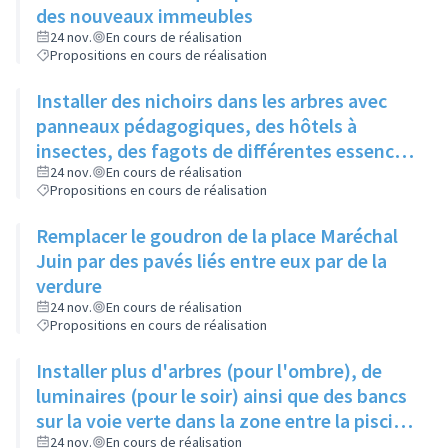
des nouveaux immeubles
24 nov.
En cours de réalisation
Propositions en cours de réalisation
Installer des nichoirs dans les arbres avec
panneaux pédagogiques, des hôtels à
insectes, des fagots de différentes essences
pour stimuler la biodiversité sur la place du
24 nov.
En cours de réalisation
Propositions en cours de réalisation
Château à la Roue
Remplacer le goudron de la place Maréchal
Juin par des pavés liés entre eux par de la
verdure
24 nov.
En cours de réalisation
Propositions en cours de réalisation
Installer plus d'arbres (pour l'ombre), de
luminaires (pour le soir) ainsi que des bancs
sur la voie verte dans la zone entre la piscine
et la rue de l'Industrie
24 nov.
En cours de réalisation