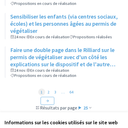
Propositions en cours de réalisation
Sensibiliser les enfants (via centres sociaux,
écoles) et les personnes âgées au permis de
végétaliser
24 nov.
En cours de réalisation
Propositions réalisées
Faire une double page dans le Rilliard sur le
permis de végétaliser avec d'un côté les
explications sur le dispositif et de l'autre
côté des exemples concrets de lieux à
24 nov.
En cours de réalisation
Propositions en cours de réalisation
investir
1
2
3
…
64
Résultats par page :
25
Informations sur les cookies utilisés sur le site web