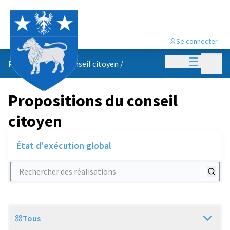
Se connecter
Menu princi
Menu p
Propositions du conseil citoyen
/
Propositions du conseil
citoyen
État d'exécution global
Rechercher des réalisations
Tous
Scope