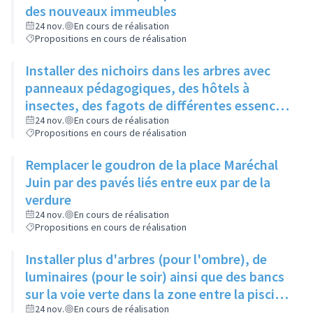
des nouveaux immeubles
24 nov.
En cours de réalisation
Propositions en cours de réalisation
Installer des nichoirs dans les arbres avec
panneaux pédagogiques, des hôtels à
insectes, des fagots de différentes essences
pour stimuler la biodiversité sur la place du
24 nov.
En cours de réalisation
Propositions en cours de réalisation
Château à la Roue
Remplacer le goudron de la place Maréchal
Juin par des pavés liés entre eux par de la
verdure
24 nov.
En cours de réalisation
Propositions en cours de réalisation
Installer plus d'arbres (pour l'ombre), de
luminaires (pour le soir) ainsi que des bancs
sur la voie verte dans la zone entre la piscine
et la rue de l'Industrie
24 nov.
En cours de réalisation