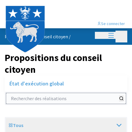
Se connecter
Menu princi
Menu p
Propositions du conseil citoyen
/
Propositions du conseil
citoyen
État d'exécution global
Rechercher des réalisations
Tous
Scope