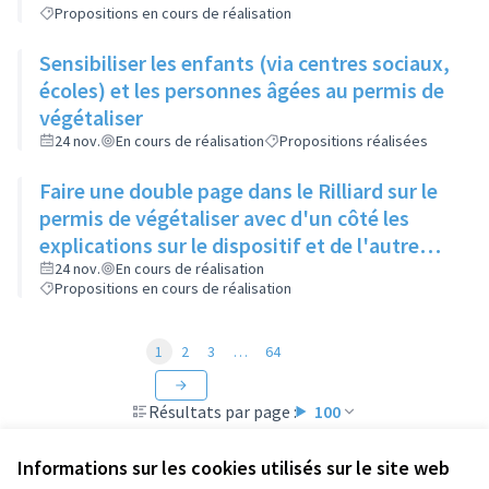
Propositions en cours de réalisation
Sensibiliser les enfants (via centres sociaux,
écoles) et les personnes âgées au permis de
végétaliser
24 nov.
En cours de réalisation
Propositions réalisées
Faire une double page dans le Rilliard sur le
permis de végétaliser avec d'un côté les
explications sur le dispositif et de l'autre
côté des exemples concrets de lieux à
24 nov.
En cours de réalisation
Propositions en cours de réalisation
investir
1
2
3
…
64
Résultats par page :
100
Informations sur les cookies utilisés sur le site web