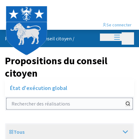
Se connecter
Menu princi
Menu p
Propositions du conseil citoyen
/
Propositions du conseil
citoyen
État d'exécution global
Rechercher des réalisations
Tous
Scope