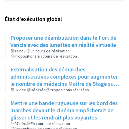
État d'exécution global
Proposer une déambulation dans le Fort de
Vancia avec des lunettes en réalité virtuelle
14 nov.
En cours de réalisation
Propositions en cours de réalisation
Externalisation des démarches
administratives complexes pour augmenter
le nombre de médecins Maître de Stage sur
la ville et ainsi avoir plus de stagiaires
07 déc.
Réalisée
Propositions réalisées
potentiellement futurs praticiens sur la ville
Mettre une bande rugueuse sur les bord des
marches devant le cinéma empêcherait de
glisser et les rendrait plus voyantes
07 déc.
En cours de réalisation
Propositions en cours de réalisation