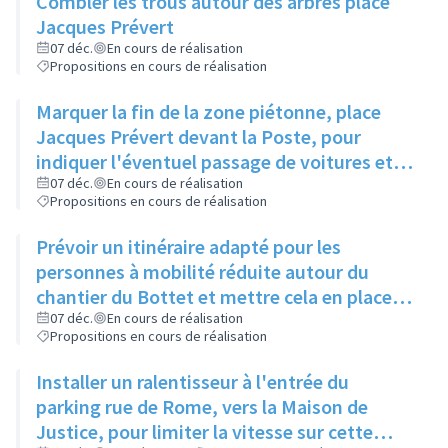
Combler les trous autour des arbres place
Jacques Prévert
07 déc.
En cours de réalisation
Propositions en cours de réalisation
Marquer la fin de la zone piétonne, place
Jacques Prévert devant la Poste, pour
indiquer l'éventuel passage de voitures et
rajouter un passage piéton
07 déc.
En cours de réalisation
Propositions en cours de réalisation
Prévoir un itinéraire adapté pour les
personnes à mobilité réduite autour du
chantier du Bottet et mettre cela en place
sur l'ensemble des chantiers de la ville
07 déc.
En cours de réalisation
Propositions en cours de réalisation
Installer un ralentisseur à l'entrée du
parking rue de Rome, vers la Maison de
Justice, pour limiter la vitesse sur cette