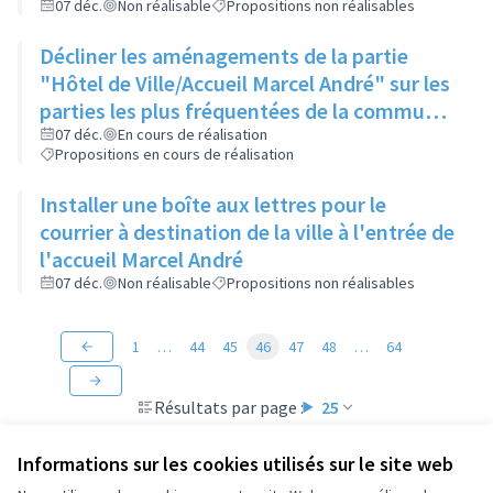
ligne droite
07 déc.
Non réalisable
Propositions non réalisables
Décliner les aménagements de la partie
"Hôtel de Ville/Accueil Marcel André" sur les
parties les plus fréquentées de la commune
comme la place de la Poste, le parvis des
07 déc.
En cours de réalisation
Propositions en cours de réalisation
collèges et lycées...
Installer une boîte aux lettres pour le
courrier à destination de la ville à l'entrée de
l'accueil Marcel André
07 déc.
Non réalisable
Propositions non réalisables
1
…
44
45
46
47
48
…
64
Résultats par page :
25
Informations sur les cookies utilisés sur le site web