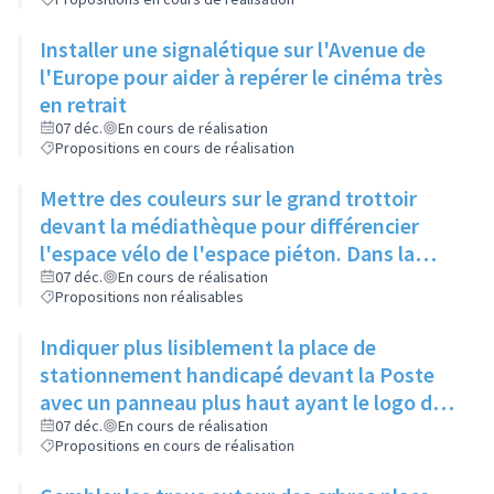
Installer une signalétique sur l'Avenue de
l'Europe pour aider à repérer le cinéma très
en retrait
07 déc.
En cours de réalisation
Propositions en cours de réalisation
Mettre des couleurs sur le grand trottoir
devant la médiathèque pour différencier
l'espace vélo de l'espace piéton. Dans la
même idée, une signalétique colorée
07 déc.
En cours de réalisation
Propositions non réalisables
permettrait de mieux se repérer
Indiquer plus lisiblement la place de
stationnement handicapé devant la Poste
avec un panneau plus haut ayant le logo du
fauteuil sur toutes les faces
07 déc.
En cours de réalisation
Propositions en cours de réalisation