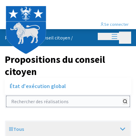
Se connecter
Menu princi
Menu p
Propositions du conseil citoyen
/
Propositions du conseil
citoyen
État d'exécution global
Rechercher des réalisations
Tous
Scope