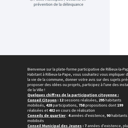
prévention de la délinquance
Bienvenue sur la plate-forme participative de Rillieux-la-Pa
Habitant à Rillieux-la-Pape, vous souhaitez vous impliquer 
la vie de la commune, donner votre avis sur des sujets pré
proposer des idées ou projets, participez à l'une des inst
de la Ville !
Quelques chiffres de la participation citoyenne :
Conseil Citoyen
: 12
sessions réalisées,
295
habitants
mobilisés,
428
participations,
758
propositions dont
199
réalisées et
402
en cours de réalisation
Conseils de quartier
:
4
années d'existence,
90
habitants
mobilisés
Conseil Municipal des Jeunes
: 7
années d'existence, pl