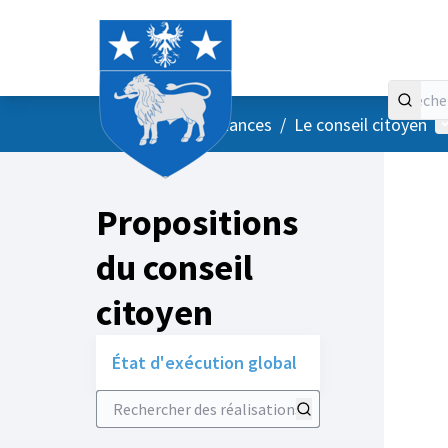
Accueil
Menu principal
M
/
Vos instances
/
Le conseil citoyen
Propositions
du conseil
citoyen
État d'exécution global
Rechercher des réalisations