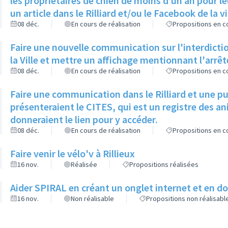
les propriétaires de chien de moins d’un an pour le
un article dans le Rilliard et/ou le Facebook de la vi
08 déc.
En cours de réalisation
Propositions en co
Faire une nouvelle communication sur l'interdictio
la Ville et mettre un affichage mentionnant l'arrê
08 déc.
En cours de réalisation
Propositions en co
Faire une communication dans le Rilliard et une p
présenteraient le CITES, qui est un registre des 
donneraient le lien pour y accéder.
08 déc.
En cours de réalisation
Propositions en co
Faire venir le vélo'v à Rillieux
16 nov.
Réalisée
Propositions réalisées
Aider SPIRAL en créant un onglet internet et en 
16 nov.
Non réalisable
Propositions non réalisabl