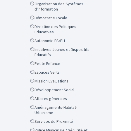
Scope
Organisation des Systèmes
d'Information
Scope
Démocratie Locale
Scope
Direction des Politiques
Educatives
Scope
Autonomie PA/PH
Scope
Initiatives Jeunes et Dispositifs
Educatifs
Scope
Petite Enfance
Scope
Espaces Verts
Scope
Mission Evaluations
Scope
Développement Social
Scope
Affaires générales
Scope
Aménagements-Habitat-
Urbanisme
Scope
Services de Proximité
Scope
Police Municipale / Sécurité et