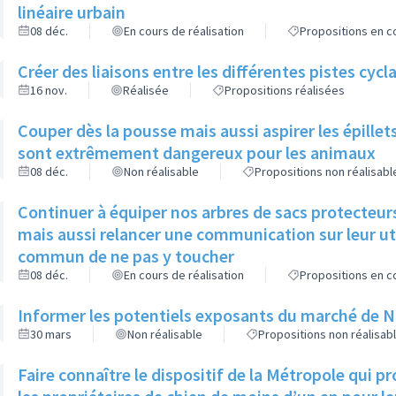
linéaire urbain
08 déc.
En cours de réalisation
Propositions en co
Créer des liaisons entre les différentes pistes cycl
16 nov.
Réalisée
Propositions réalisées
Couper dès la pousse mais aussi aspirer les épillets 
sont extrêmement dangereux pour les animaux
08 déc.
Non réalisable
Propositions non réalisabl
Continuer à équiper nos arbres de sacs protecteurs
mais aussi relancer une communication sur leur util
commun de ne pas y toucher
08 déc.
En cours de réalisation
Propositions en co
Informer les potentiels exposants du marché de Noël
30 mars
Non réalisable
Propositions non réalisab
Faire connaître le dispositif de la Métropole qui 