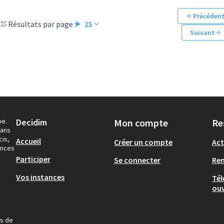
Précéden
Résultats par page :
25
Suivant
pe.
Decidim
Mon compte
Re
dans
cis,
Accueil
Créer un compte
Act
ances
Participer
Se connecter
Re
Vos instances
Tél
ouv
us de