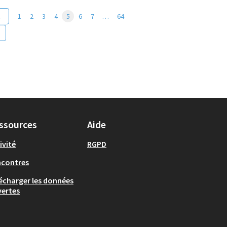
t
1
2
3
4
5
6
7
…
64
ssources
Aide
ivité
RGPD
ncontres
écharger les données
ertes