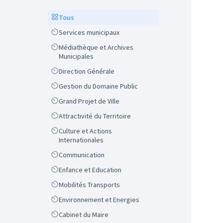
Scope
Tous
Scope
Services municipaux
Scope
Médiathèque et Archives
Municipales
Scope
Direction Générale
Scope
Gestion du Domaine Public
Scope
Grand Projet de Ville
Scope
Attractivité du Territoire
Scope
Culture et Actions
Internationales
Scope
Communication
Scope
Enfance et Education
Scope
Mobilités Transports
Scope
Environnement et Energies
Scope
Cabinet du Maire