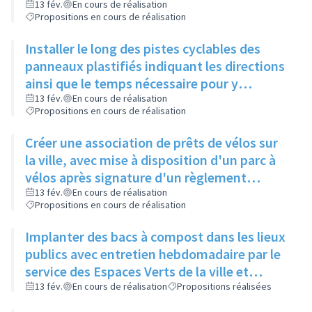
de Gaulle, pour relier 2 pistes existantes
13 fév.
En cours de réalisation
Propositions en cours de réalisation
Installer le long des pistes cyclables des
panneaux plastifiés indiquant les directions
ainsi que le temps nécessaire pour y
accéder, et une comparaison avec le temps
13 fév.
En cours de réalisation
Propositions en cours de réalisation
mis en voiture
Créer une association de prêts de vélos sur
la ville, avec mise à disposition d'un parc à
vélos après signature d'un règlement
intérieur et d'une charte de respect du
13 fév.
En cours de réalisation
Propositions en cours de réalisation
matériel
Implanter des bacs à compost dans les lieux
publics avec entretien hebdomadaire par le
service des Espaces Verts de la ville et
réutilisation du compost dans les ronds-
13 fév.
En cours de réalisation
Propositions réalisées
points et jardins publics