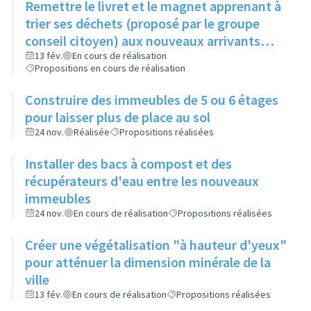
Remettre le livret et le magnet apprenant à
trier ses déchets (proposé par le groupe
conseil citoyen) aux nouveaux arrivants
dans le cadre de la visite de la ville
13 fév.
En cours de réalisation
Propositions en cours de réalisation
Construire des immeubles de 5 ou 6 étages
pour laisser plus de place au sol
24 nov.
Réalisée
Propositions réalisées
Installer des bacs à compost et des
récupérateurs d'eau entre les nouveaux
immeubles
24 nov.
En cours de réalisation
Propositions réalisées
Créer une végétalisation "à hauteur d'yeux"
pour atténuer la dimension minérale de la
ville
13 fév.
En cours de réalisation
Propositions réalisées