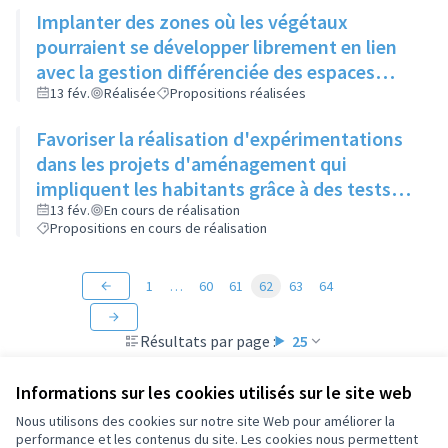
Implanter des zones où les végétaux
pourraient se développer librement en lien
avec la gestion différenciée des espaces
verts
13 fév.
Réalisée
Propositions réalisées
Favoriser la réalisation d'expérimentations
dans les projets d'aménagement qui
impliquent les habitants grâce à des tests
"grandeur nature" (mobilier, jeux, food-
13 fév.
En cours de réalisation
Propositions en cours de réalisation
truck...)
1
…
60
61
62
63
64
Résultats par page :
25
Informations sur les cookies utilisés sur le site web
Nous utilisons des cookies sur notre site Web pour améliorer la
performance et les contenus du site. Les cookies nous permettent
Conditions d'utilisation