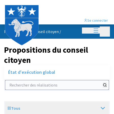
Se connecter
Menu princi
Menu p
Propositions du conseil citoyen
/
Propositions du conseil
citoyen
État d'exécution global
Rechercher des réalisations
Tous
Scope