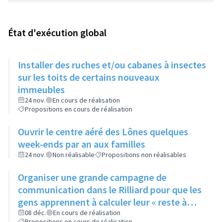
État d'exécution global
Installer des ruches et/ou cabanes à insectes
sur les toits de certains nouveaux
immeubles
24 nov.
En cours de réalisation
Propositions en cours de réalisation
Ouvrir le centre aéré des Lônes quelques
week-ends par an aux familles
24 nov.
Non réalisable
Propositions non réalisables
Organiser une grande campagne de
communication dans le Rilliard pour que les
gens apprennent à calculer leur « reste à
vivre »
08 déc.
En cours de réalisation
Propositions en cours de réalisation