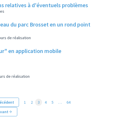
ns relatives à d'éventuels problèmes
les
eau du parc Brosset en un rond point
urs de réalisation
eur" en application mobile
urs de réalisation
écédent
1
2
3
4
5
…
64
ivant