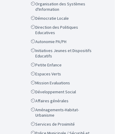
Scope
Organisation des Systèmes
d'Information
Scope
Démocratie Locale
Scope
Direction des Politiques
Educatives
Scope
Autonomie PA/PH
Scope
Initiatives Jeunes et Dispositifs
Educatifs
Scope
Petite Enfance
Scope
Espaces Verts
Scope
Mission Evaluations
Scope
Développement Social
Scope
Affaires générales
Scope
Aménagements-Habitat-
Urbanisme
Scope
Services de Proximité
Scope
Police Municipale / Sécurité et