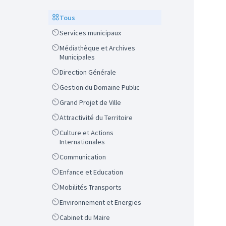
Scope
Tous
Scope
Services municipaux
Scope
Médiathèque et Archives
Municipales
Scope
Direction Générale
Scope
Gestion du Domaine Public
Scope
Grand Projet de Ville
Scope
Attractivité du Territoire
Scope
Culture et Actions
Internationales
Scope
Communication
Scope
Enfance et Education
Scope
Mobilités Transports
Scope
Environnement et Energies
Scope
Cabinet du Maire