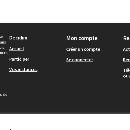
pe.
Decidim
Mon compte
Re
dans
cis,
Accueil
Créer un compte
Act
ances
Participer
Se connecter
Re
Vos instances
Tél
ouv
us de