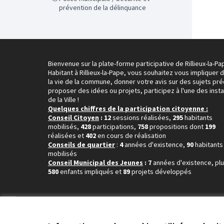
prévention de la délinquance
Bienvenue sur la plate-forme participative de Rillieux-la-Pa
Habitant à Rillieux-la-Pape, vous souhaitez vous impliquer 
la vie de la commune, donner votre avis sur des sujets pré
proposer des idées ou projets, participez à l'une des inst
de la Ville !
Quelques chiffres de la participation citoyenne :
Conseil Citoyen
: 12
sessions réalisées,
295
habitants
mobilisés,
428
participations,
758
propositions dont
199
réalisées et
402
en cours de réalisation
Conseils de quartier
:
4
années d'existence,
90
habitants
mobilisés
Conseil Municipal des Jeunes
: 7
années d'existence, pl
580
enfants impliqués et
89
projets développés
Conditions d'utilisation
Paramètres des cookies