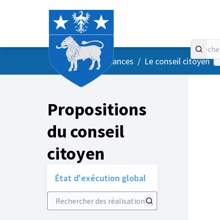
Accueil
Menu principal
M
/
Vos instances
/
Le conseil citoyen
Propositions
du conseil
citoyen
État d'exécution global
Rechercher des réalisations