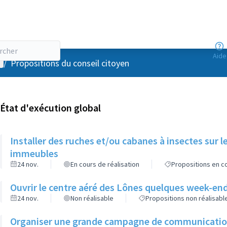
Aide
enu utilisateur
/
Propositions du conseil citoyen
État d'exécution global
Installer des ruches et/ou cabanes à insectes sur l
immeubles
24 nov.
En cours de réalisation
Propositions en co
Ouvrir le centre aéré des Lônes quelques week-end
24 nov.
Non réalisable
Propositions non réalisabl
Organiser une grande campagne de communication d