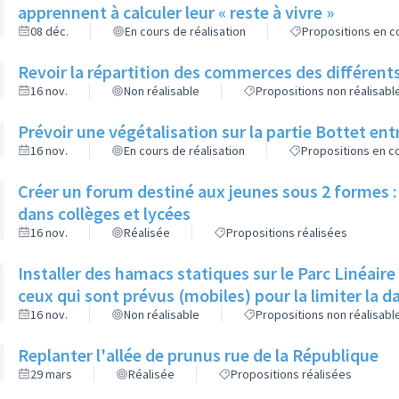
apprennent à calculer leur « reste à vivre »
08 déc.
En cours de réalisation
Propositions en co
Revoir la répartition des commerces des différents
16 nov.
Non réalisable
Propositions non réalisabl
Prévoir une végétalisation sur la partie Bottet entr
16 nov.
En cours de réalisation
Propositions en co
Créer un forum destiné aux jeunes sous 2 formes : 
dans collèges et lycées
16 nov.
Réalisée
Propositions réalisées
Installer des hamacs statiques sur le Parc Linéaire
ceux qui sont prévus (mobiles) pour la limiter la 
16 nov.
Non réalisable
Propositions non réalisabl
Replanter l'allée de prunus rue de la République
29 mars
Réalisée
Propositions réalisées