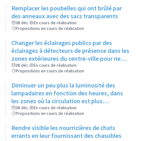
chiens se dégourdissent les pattes
Remplacer les poubelles qui ont brûlé par
des anneaux avec des sacs transparents
08 déc.
En cours de réalisation
Propositions en cours de réalisation
Changer les éclairages publics par des
éclairages à détecteurs de présence dans les
zones extérieures du centre-ville pour ne
pas gêner certaines espèces d'animaux
08 déc.
En cours de réalisation
Propositions en cours de réalisation
Diminuer un peu plus la luminosité des
lampadaires en fonction des heures, dans
les zones où la circulation est plus
importante, sans jamais éteindre
08 déc.
En cours de réalisation
Propositions en cours de réalisation
complètement
Rendre visible les nourricières de chats
errants en leur fournissant des chasubles