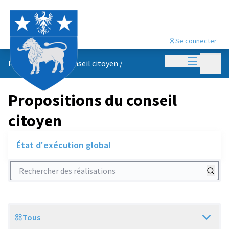
Se connecter
Menu princi
Menu p
Propositions du conseil citoyen
/
Propositions du conseil
citoyen
État d'exécution global
Rechercher des réalisations
Tous
Scope