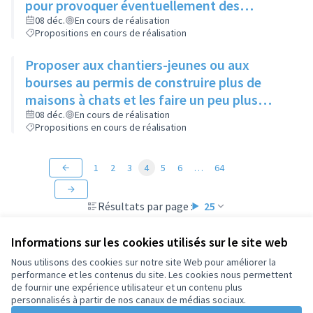
pour provoquer éventuellement des
échanges avec des personnes intéressées
08 déc.
En cours de réalisation
Propositions en cours de réalisation
Proposer aux chantiers-jeunes ou aux
bourses au permis de construire plus de
maisons à chats et les faire un peu plus
grandes que celles existantes
08 déc.
En cours de réalisation
Propositions en cours de réalisation
1
2
3
4
5
6
…
64
Résultats par page :
25
Informations sur les cookies utilisés sur le site web
Nous utilisons des cookies sur notre site Web pour améliorer la
performance et les contenus du site. Les cookies nous permettent
Conditions d'utilisation
de fournir une expérience utilisateur et un contenu plus
Paramètres des cookies
personnalisés à partir de nos canaux de médias sociaux.