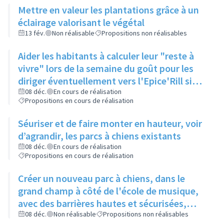
Mettre en valeur les plantations grâce à un
éclairage valorisant le végétal
13 fév.
Non réalisable
Propositions non réalisables
Aider les habitants à calculer leur "reste à
vivre" lors de la semaine du goût pour les
diriger éventuellement vers l'Epice'Rill si
besoin
08 déc.
En cours de réalisation
Propositions en cours de réalisation
Séuriser et de faire monter en hauteur, voir
d’agrandir, les parcs à chiens existants
08 déc.
En cours de réalisation
Propositions en cours de réalisation
Créer un nouveau parc à chiens, dans le
grand champ à côté de l'école de musique,
avec des barrières hautes et sécurisées,
pour qu'il y ait assez d'espace pour que les
08 déc.
Non réalisable
Propositions non réalisables