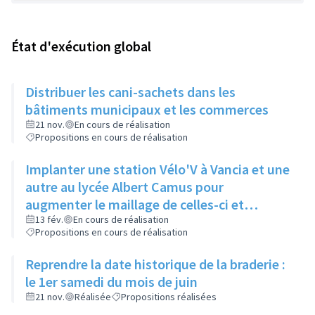
État d'exécution global
Distribuer les cani-sachets dans les
bâtiments municipaux et les commerces
21 nov.
En cours de réalisation
Propositions en cours de réalisation
Implanter une station Vélo'V à Vancia et une
autre au lycée Albert Camus pour
augmenter le maillage de celles-ci et
compenser le manque de bus à Vancia
13 fév.
En cours de réalisation
Propositions en cours de réalisation
notamment
Reprendre la date historique de la braderie :
le 1er samedi du mois de juin
21 nov.
Réalisée
Propositions réalisées