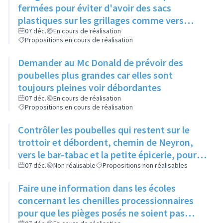
fermées pour éviter d'avoir des sacs
plastiques sur les grillages comme vers
Boucherie André
07 déc.
En cours de réalisation
Propositions en cours de réalisation
Demander au Mc Donald de prévoir des
poubelles plus grandes car elles sont
toujours pleines voir débordantes
07 déc.
En cours de réalisation
Propositions en cours de réalisation
Contrôler les poubelles qui restent sur le
trottoir et débordent, chemin de Neyron,
vers le bar-tabac et la petite épicerie, pour
qu'elles soient sorties la veille du ramassage
07 déc.
Non réalisable
Propositions non réalisables
Faire une information dans les écoles
concernant les chenilles processionnaires
pour que les pièges posés ne soient pas