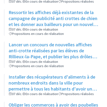
Locale
07 déc.
En cours de réalisation
Propositions réalisées
Ressortir les affiches déjà existantes de la
campagne de publicité anti crottes de chien
et les donner aux bailleurs pour un nouvel
affichage, les remettre également dans le
07 déc.
En cours de réalisation
Propositions en cours de réalisation
Rilliard
Lancer un concours de nouvelles affiches
anti-crotte réalisées par les élèves de
Rillieux-la-Pape, et publier les plus drôles
sur les réseaux sociaux de la ville
07 déc.
En cours de réalisation
Propositions en cours de réalisation
Installer des récupérateurs d'aliments à de
nombreux endroits dans la ville pour
permettre à tous les habitants d'avoir un
bac à proximité, quelque soit son quartier
07 déc.
En cours de réalisation
Propositions réalisées
Obliger les commerces à avoir des poubelles