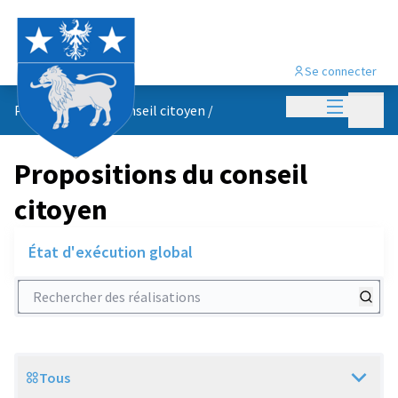
Se connecter
Menu princi
Menu p
Propositions du conseil citoyen
/
Propositions du conseil
citoyen
État d'exécution global
Rechercher des réalisations
Tous
Scope