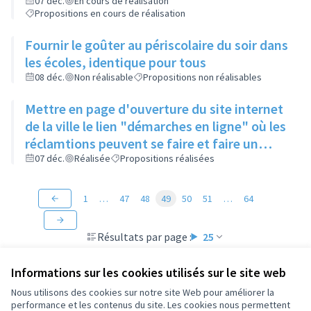
enlevés
07 déc.
En cours de réalisation
Propositions en cours de réalisation
Fournir le goûter au périscolaire du soir dans
les écoles, identique pour tous
08 déc.
Non réalisable
Propositions non réalisables
Mettre en page d'ouverture du site internet
de la ville le lien "démarches en ligne" où les
réclamtions peuvent se faire et faire un
rappel de l'existence de ce lien
07 déc.
Réalisée
Propositions réalisées
1
…
47
48
49
50
51
…
64
Résultats par page :
25
Informations sur les cookies utilisés sur le site web
Nous utilisons des cookies sur notre site Web pour améliorer la
performance et les contenus du site. Les cookies nous permettent
Conditions d'utilisation