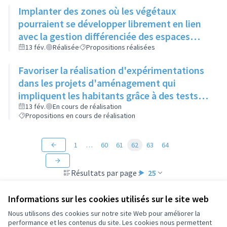
Implanter des zones où les végétaux
pourraient se développer librement en lien
avec la gestion différenciée des espaces
verts
13 fév.
Réalisée
Propositions réalisées
Favoriser la réalisation d'expérimentations
dans les projets d'aménagement qui
impliquent les habitants grâce à des tests
"grandeur nature" (mobilier, jeux, food-
13 fév.
En cours de réalisation
Propositions en cours de réalisation
truck...)
1
…
60
61
62
63
64
Résultats par page :
25
Informations sur les cookies utilisés sur le site web
Nous utilisons des cookies sur notre site Web pour améliorer la
performance et les contenus du site. Les cookies nous permettent
Conditions d'utilisation