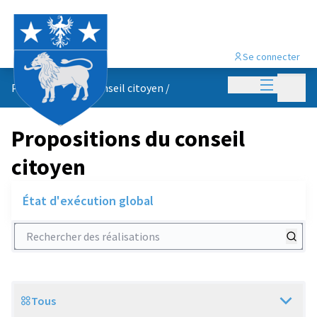
Se connecter
Menu princi
Menu p
Propositions du conseil citoyen
/
Propositions du conseil
citoyen
État d'exécution global
Rechercher des réalisations
Tous
Scope