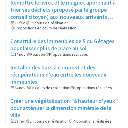
Remettre le livret et le magnet apprenant à
trier ses déchets (proposé par le groupe
conseil citoyen) aux nouveaux arrivants
dans le cadre de la visite de la ville
13 fév.
En cours de réalisation
Propositions en cours de réalisation
Construire des immeubles de 5 ou 6 étages
pour laisser plus de place au sol
24 nov.
Réalisée
Propositions réalisées
Installer des bacs à compost et des
récupérateurs d'eau entre les nouveaux
immeubles
24 nov.
En cours de réalisation
Propositions réalisées
Créer une végétalisation "à hauteur d'yeux"
pour atténuer la dimension minérale de la
ville
13 fév.
En cours de réalisation
Propositions réalisées