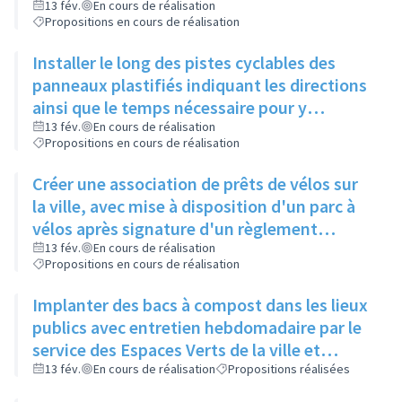
de Gaulle, pour relier 2 pistes existantes
13 fév.
En cours de réalisation
Propositions en cours de réalisation
Installer le long des pistes cyclables des
panneaux plastifiés indiquant les directions
ainsi que le temps nécessaire pour y
accéder, et une comparaison avec le temps
13 fév.
En cours de réalisation
Propositions en cours de réalisation
mis en voiture
Créer une association de prêts de vélos sur
la ville, avec mise à disposition d'un parc à
vélos après signature d'un règlement
intérieur et d'une charte de respect du
13 fév.
En cours de réalisation
Propositions en cours de réalisation
matériel
Implanter des bacs à compost dans les lieux
publics avec entretien hebdomadaire par le
service des Espaces Verts de la ville et
réutilisation du compost dans les ronds-
13 fév.
En cours de réalisation
Propositions réalisées
points et jardins publics