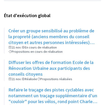
État d'exécution global
Créer un groupe sensibilisé au problème de
la propreté (anciens membres du conseil
citoyen et autres personnes intéressées)
qui, une fois par trimestre, ferait remonter
21 nov.
En cours de réalisation
Propositions en cours de réalisation
les informations au service concerné
Diffuser les offres de formation Ecole de la
Rénovation Urbaine aux participants des
conseils citoyens
21 nov.
Réalisée
Propositions réalisées
Refaire le traçage des pistes cyclables avec
notamment un traçage supplémentaire d'un
"couloir" pour les vélos, rond point Charles