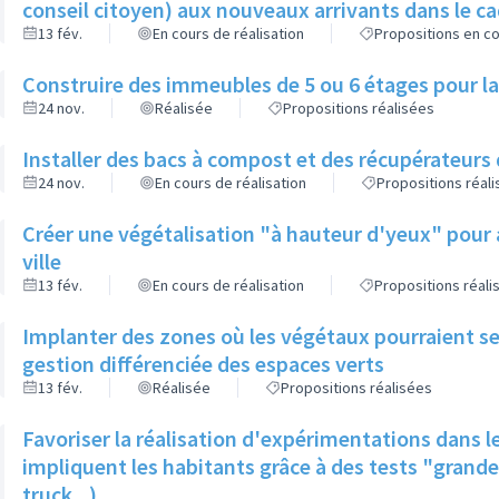
conseil citoyen) aux nouveaux arrivants dans le cadr
13 fév.
En cours de réalisation
Propositions en co
Construire des immeubles de 5 ou 6 étages pour lai
24 nov.
Réalisée
Propositions réalisées
Installer des bacs à compost et des récupérateur
24 nov.
En cours de réalisation
Propositions réal
Créer une végétalisation "à hauteur d'yeux" pour 
ville
13 fév.
En cours de réalisation
Propositions réali
Implanter des zones où les végétaux pourraient se
gestion différenciée des espaces verts
13 fév.
Réalisée
Propositions réalisées
Favoriser la réalisation d'expérimentations dans
impliquent les habitants grâce à des tests "grande
truck...)