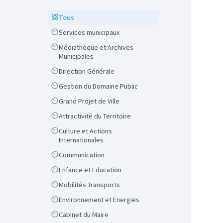
Scope
Tous
Scope
Services municipaux
Scope
Médiathèque et Archives
Municipales
Scope
Direction Générale
Scope
Gestion du Domaine Public
Scope
Grand Projet de Ville
Scope
Attractivité du Territoire
Scope
Culture et Actions
Internationales
Scope
Communication
Scope
Enfance et Education
Scope
Mobilités Transports
Scope
Environnement et Energies
Scope
Cabinet du Maire