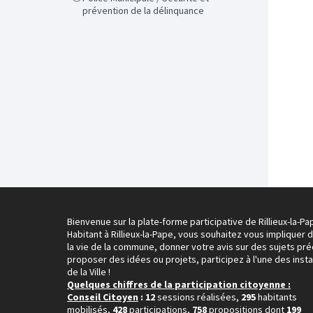
prévention de la délinquance
Bienvenue sur la plate-forme participative de Rillieux-la-Pa
Habitant à Rillieux-la-Pape, vous souhaitez vous impliquer 
la vie de la commune, donner votre avis sur des sujets pré
proposer des idées ou projets, participez à l'une des inst
de la Ville !
Quelques chiffres de la participation citoyenne :
Conseil Citoyen
: 12
sessions réalisées,
295
habitants
mobilisés,
428
participations,
758
propositions dont
199