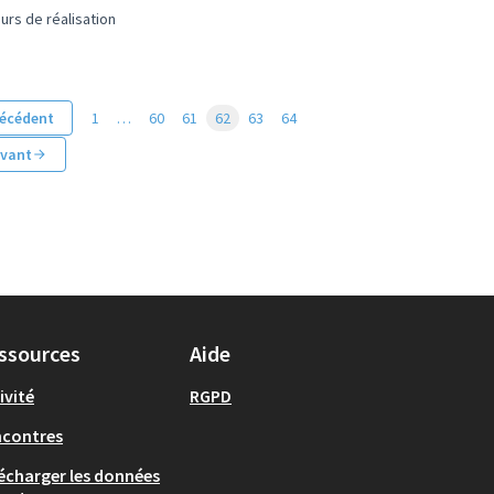
urs de réalisation
écédent
1
…
60
61
62
63
64
ivant
ssources
Aide
ivité
RGPD
ncontres
écharger les données