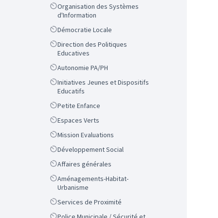
Scope
Organisation des Systèmes
d'Information
Scope
Démocratie Locale
Scope
Direction des Politiques
Educatives
Scope
Autonomie PA/PH
Scope
Initiatives Jeunes et Dispositifs
Educatifs
Scope
Petite Enfance
Scope
Espaces Verts
Scope
Mission Evaluations
Scope
Développement Social
Scope
Affaires générales
Scope
Aménagements-Habitat-
Urbanisme
Scope
Services de Proximité
Scope
Police Municipale / Sécurité et