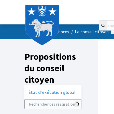
Accueil
Menu principal
M
/
Vos instances
/
Le conseil citoyen
Propositions
du conseil
citoyen
État d'exécution global
Rechercher des réalisations