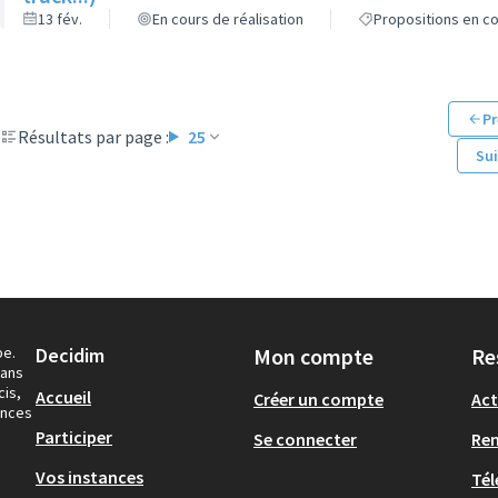
13 fév.
En cours de réalisation
Propositions en co
Pr
Résultats par page :
25
Su
pe.
Decidim
Mon compte
Re
dans
cis,
Accueil
Créer un compte
Act
ances
Participer
Se connecter
Re
Vos instances
Tél