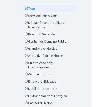
Scope
Tous
Scope
Services municipaux
Scope
Médiathèque et Archives
Municipales
Scope
Direction Générale
Scope
Gestion du Domaine Public
Scope
Grand Projet de Ville
Scope
Attractivité du Territoire
Scope
Culture et Actions
Internationales
Scope
Communication
Scope
Enfance et Education
Scope
Mobilités Transports
Scope
Environnement et Energies
Scope
Cabinet du Maire