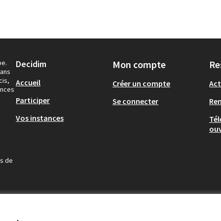
pe.
Decidim
Mon compte
Re
dans
cis,
Accueil
Créer un compte
Act
ances
Participer
Se connecter
Re
Vos instances
Tél
ouv
us de