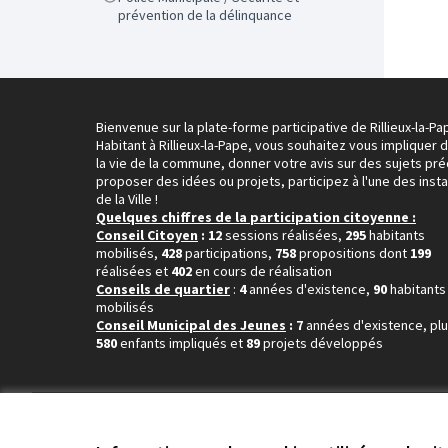
prévention de la délinquance
Bienvenue sur la plate-forme participative de Rillieux-la-Pa
Habitant à Rillieux-la-Pape, vous souhaitez vous impliquer 
la vie de la commune, donner votre avis sur des sujets pré
proposer des idées ou projets, participez à l'une des inst
de la Ville !
Quelques chiffres de la participation citoyenne :
Conseil Citoyen
: 12
sessions réalisées,
295
habitants
mobilisés,
428
participations,
758
propositions dont
199
réalisées et
402
en cours de réalisation
Conseils de quartier
:
4
années d'existence,
90
habitants
mobilisés
Conseil Municipal des Jeunes
: 7
années d'existence, pl
580
enfants impliqués et
89
projets développés
Conditions d'utilisation
Paramètres des cookies