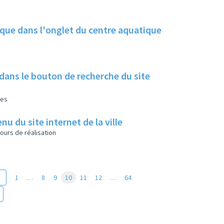
ique dans l'onglet du centre aquatique
 dans le bouton de recherche du site
les
u du site internet de la ville
ours de réalisation
1
…
8
9
10
11
12
…
64