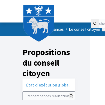
Accueil
Menu principal
M
/
Vos instances
/
Le conseil citoyen
Propositions
du conseil
citoyen
État d'exécution global
Rechercher des réalisations