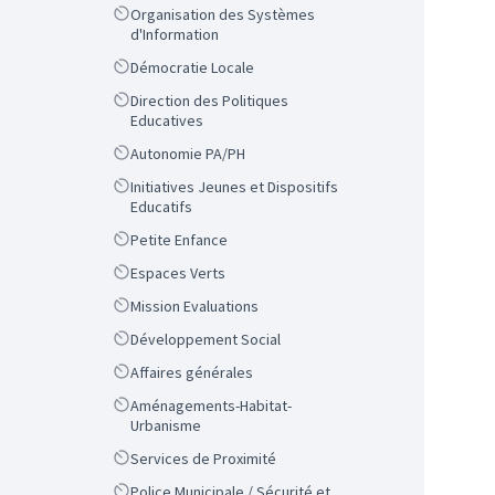
Scope
Organisation des Systèmes
d'Information
Scope
Démocratie Locale
Scope
Direction des Politiques
Educatives
Scope
Autonomie PA/PH
Scope
Initiatives Jeunes et Dispositifs
Educatifs
Scope
Petite Enfance
Scope
Espaces Verts
Scope
Mission Evaluations
Scope
Développement Social
Scope
Affaires générales
Scope
Aménagements-Habitat-
Urbanisme
Scope
Services de Proximité
Scope
Police Municipale / Sécurité et