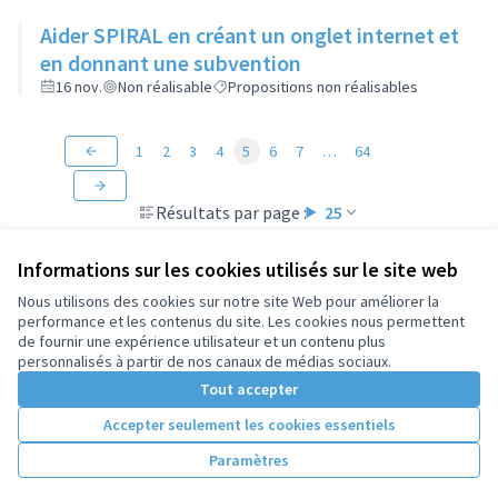
Aider SPIRAL en créant un onglet internet et
en donnant une subvention
16 nov.
Non réalisable
Propositions non réalisables
1
2
3
4
5
6
7
…
64
Résultats par page :
25
Informations sur les cookies utilisés sur le site web
Nous utilisons des cookies sur notre site Web pour améliorer la
performance et les contenus du site. Les cookies nous permettent
Conditions d'utilisation
de fournir une expérience utilisateur et un contenu plus
Paramètres des cookies
personnalisés à partir de nos canaux de médias sociaux.
Tout accepter
Accepter seulement les cookies essentiels
Licence Cre
(Lien extern
(Lien externe)
Site réalisé par
Open Source Politics
grâce au
logiciel libre
Paramètres
(Lien externe)
Decidim
.
(Lien externe)