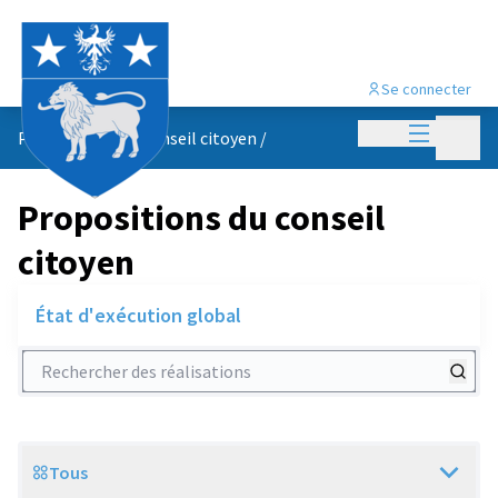
Se connecter
Menu princi
Menu p
Propositions du conseil citoyen
/
Propositions du conseil
citoyen
État d'exécution global
Rechercher des réalisations
Tous
Scope