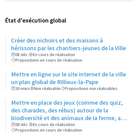
État d'exécution global
Créer des nichoirs et des maisons à
hérissons par les chantiers-jeunes de la Ville
08 déc.
En cours de réalisation
Propositions en cours de réalisation
Mettre en ligne sur le site internet de la ville
un plan global de Rillieux-la-Pape
30 mars
Non réalisable
Propositions non réalisables
Mettre en place des jeux (comme des quiz,
des charades, des rébus) autour de la
biodiversité et des animaux de la ferme, au
niveau de la ferme pédagogique du parc
08 déc.
En cours de réalisation
Propositions en cours de réalisation
linéaire urbain