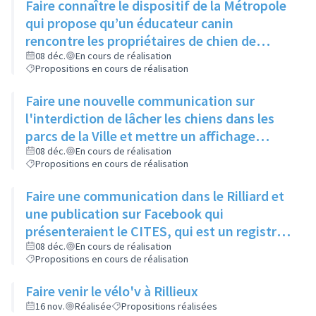
Faire connaître le dispositif de la Métropole
qui propose qu’un éducateur canin
rencontre les propriétaires de chien de
moins d’un an pour leur expliquer les
08 déc.
En cours de réalisation
Propositions en cours de réalisation
principaux signaux, via un article dans le
Rilliard et/ou le Facebook de la ville
Faire une nouvelle communication sur
l'interdiction de lâcher les chiens dans les
parcs de la Ville et mettre un affichage
mentionnant l'arrêté municipal à l'entrée de
08 déc.
En cours de réalisation
Propositions en cours de réalisation
chaque parc
Faire une communication dans le Rilliard et
une publication sur Facebook qui
présenteraient le CITES, qui est un registre
des animaux dangereux ou protégés, et
08 déc.
En cours de réalisation
Propositions en cours de réalisation
donneraient le lien pour y accéder.
Faire venir le vélo'v à Rillieux
16 nov.
Réalisée
Propositions réalisées