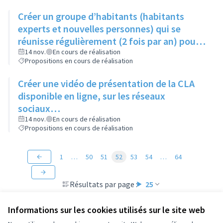
Créer un groupe d’habitants (habitants
experts et nouvelles personnes) qui se
réunisse régulièrement (2 fois par an) pour
suivre les actions du Contrat de Ville
14 nov.
En cours de réalisation
Propositions en cours de réalisation
Créer une vidéo de présentation de la CLA
disponible en ligne, sur les réseaux
sociaux…
14 nov.
En cours de réalisation
Propositions en cours de réalisation
1
…
50
51
52
53
54
…
64
Résultats par page :
25
Informations sur les cookies utilisés sur le site web