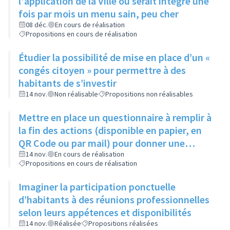
l'application de la Ville où serait intégré une
fois par mois un menu sain, peu cher
08 déc.
En cours de réalisation
Propositions en cours de réalisation
Étudier la possibilité de mise en place d’un «
congés citoyen » pour permettre à des
habitants de s’investir
14 nov.
Non réalisable
Propositions non réalisables
Mettre en place un questionnaire à remplir à
la fin des actions (disponible en papier, en
QR Code ou par mail) pour donner une
appréciation de l'action et son évaluation
14 nov.
En cours de réalisation
Propositions en cours de réalisation
Imaginer la participation ponctuelle
d’habitants à des réunions professionnelles
selon leurs appétences et disponibilités
14 nov.
Réalisée
Propositions réalisées