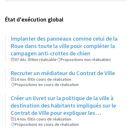
État d'exécution global
Implanter des panneaux comme celui de la
Roue dans toute la ville pour compléter la
campagen anti-crottes de chien
07 déc.
Non réalisable
Propositions non réalisables
Recruter un médiateur du Contrat de Ville
14 nov.
En cours de réalisation
Propositions en cours de réalisation
Créer un livret sur la politique de la ville à
destination des habitants impliqués sur le
Contrat de Ville pour expliquer les
dispositifs, les termes techniques, les
14 nov.
En cours de réalisation
Propositions en cours de réalisation
abréviations et les projets