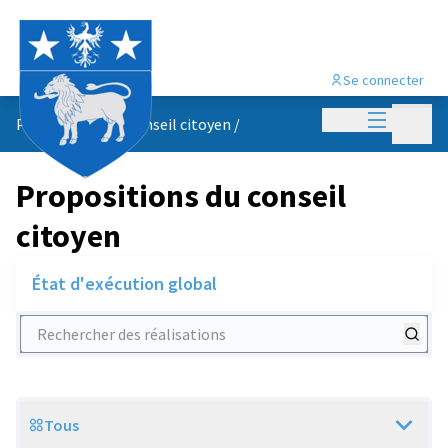
Se connecter
Menu princi
Menu p
Propositions du conseil citoyen
/
Propositions du conseil
citoyen
État d'exécution global
Rechercher des réalisations
Tous
Scope