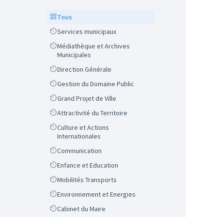
Scope
Tous
Scope
Services municipaux
Scope
Médiathèque et Archives
Municipales
Scope
Direction Générale
Scope
Gestion du Domaine Public
Scope
Grand Projet de Ville
Scope
Attractivité du Territoire
Scope
Culture et Actions
Internationales
Scope
Communication
Scope
Enfance et Education
Scope
Mobilités Transports
Scope
Environnement et Energies
Scope
Cabinet du Maire