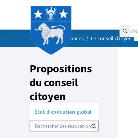
Accueil
Menu principal
M
/
Vos instances
/
Le conseil citoyen
Propositions
du conseil
citoyen
État d'exécution global
Rechercher des réalisations