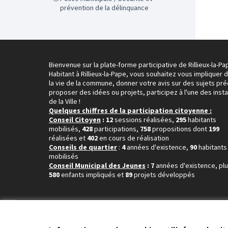
prévention de la délinquance
Bienvenue sur la plate-forme participative de Rillieux-la-Pa
Habitant à Rillieux-la-Pape, vous souhaitez vous impliquer 
la vie de la commune, donner votre avis sur des sujets pré
proposer des idées ou projets, participez à l'une des inst
de la Ville !
Quelques chiffres de la participation citoyenne :
Conseil Citoyen
: 12
sessions réalisées,
295
habitants
mobilisés,
428
participations,
758
propositions dont
199
réalisées et
402
en cours de réalisation
Conseils de quartier
:
4
années d'existence,
90
habitants
mobilisés
Conseil Municipal des Jeunes
: 7
années d'existence, pl
580
enfants impliqués et
89
projets développés
Conditions d'utilisation
Paramètres des cookies