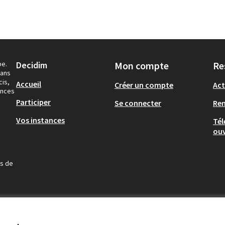
pe.
Decidim
Mon compte
Re
dans
cis,
Accueil
Créer un compte
Act
ances
Participer
Se connecter
Re
Vos instances
Tél
ouv
us de