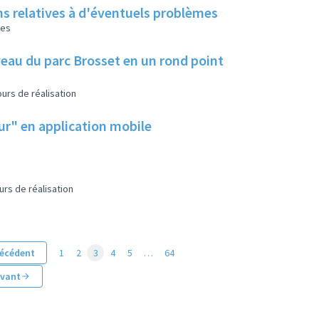
ns relatives à d'éventuels problèmes
les
eau du parc Brosset en un rond point
urs de réalisation
eur" en application mobile
urs de réalisation
écédent
1
2
3
4
5
…
64
ivant