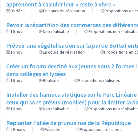
apprennent à calculer leur « reste à vivre »
08 déc.
En cours de réalisation
Propositions en co
Revoir la répartition des commerces des différents
16 nov.
Non réalisable
Propositions non réalisabl
Prévoir une végétalisation sur la partie Bottet entr
16 nov.
En cours de réalisation
Propositions en co
Créer un forum destiné aux jeunes sous 2 formes : 
dans collèges et lycées
16 nov.
Réalisée
Propositions réalisées
Installer des hamacs statiques sur le Parc Linéaire
ceux qui sont prévus (mobiles) pour la limiter la 
16 nov.
Non réalisable
Propositions non réalisabl
Replanter l'allée de prunus rue de la République
29 mars
Réalisée
Propositions réalisées