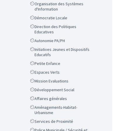
Scope
Organisation des Systèmes
d'Information
Scope
Démocratie Locale
Scope
Direction des Politiques
Educatives
Scope
Autonomie PA/PH
Scope
Initiatives Jeunes et Dispositifs
Educatifs
Scope
Petite Enfance
Scope
Espaces Verts
Scope
Mission Evaluations
Scope
Développement Social
Scope
Affaires générales
Scope
Aménagements-Habitat-
Urbanisme
Scope
Services de Proximité
Scope
Police Municipale / Sécurité et