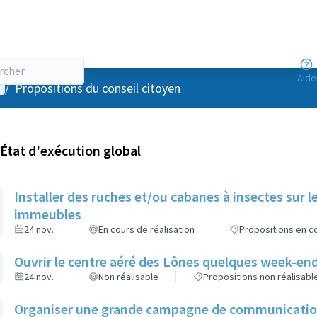
Aide
enu utilisateur
/
Propositions du conseil citoyen
État d'exécution global
Installer des ruches et/ou cabanes à insectes sur l
immeubles
24 nov.
En cours de réalisation
Propositions en co
Ouvrir le centre aéré des Lônes quelques week-end
24 nov.
Non réalisable
Propositions non réalisabl
Organiser une grande campagne de communication d