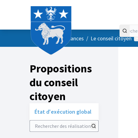
Accueil
Menu principal
M
/
Vos instances
/
Le conseil citoyen
Propositions
du conseil
citoyen
État d'exécution global
Rechercher des réalisations