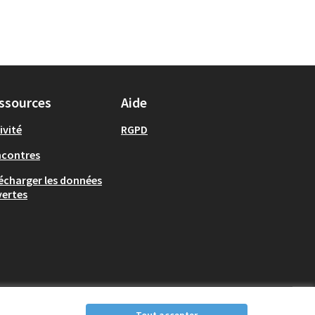
ssources
Aide
ivité
RGPD
ncontres
écharger les données
ertes