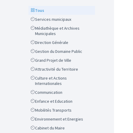
Scope
Tous
Scope
Services municipaux
Scope
Médiathèque et Archives
Municipales
Scope
Direction Générale
Scope
Gestion du Domaine Public
Scope
Grand Projet de Ville
Scope
Attractivité du Territoire
Scope
Culture et Actions
Internationales
Scope
Communication
Scope
Enfance et Education
Scope
Mobilités Transports
Scope
Environnement et Energies
Scope
Cabinet du Maire