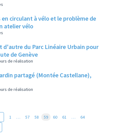
es
en circulant à vélo et le problème de
 atelier vélo
es
et d'autre du Parc Linéaire Urbain pour
route de Genève
urs de réalisation
jardin partagé (Montée Castellane),
urs de réalisation
1
…
57
58
59
60
61
…
64