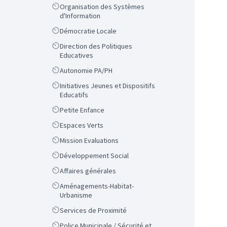
Scope
Organisation des Systèmes
d'Information
Scope
Démocratie Locale
Scope
Direction des Politiques
Educatives
Scope
Autonomie PA/PH
Scope
Initiatives Jeunes et Dispositifs
Educatifs
Scope
Petite Enfance
Scope
Espaces Verts
Scope
Mission Evaluations
Scope
Développement Social
Scope
Affaires générales
Scope
Aménagements-Habitat-
Urbanisme
Scope
Services de Proximité
Scope
Police Municipale / Sécurité et