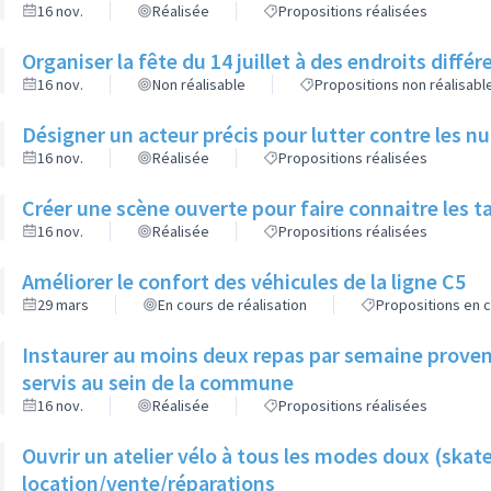
16 nov.
Réalisée
Propositions réalisées
Organiser la fête du 14 juillet à des endroits diffé
16 nov.
Non réalisable
Propositions non réalisabl
Désigner un acteur précis pour lutter contre les n
16 nov.
Réalisée
Propositions réalisées
Créer une scène ouverte pour faire connaitre les t
16 nov.
Réalisée
Propositions réalisées
Améliorer le confort des véhicules de la ligne C5
29 mars
En cours de réalisation
Propositions en c
Instaurer au moins deux repas par semaine provena
servis au sein de la commune
16 nov.
Réalisée
Propositions réalisées
Ouvrir un atelier vélo à tous les modes doux (skate
location/vente/réparations