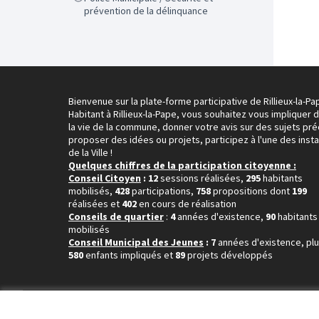
prévention de la délinquance
Bienvenue sur la plate-forme participative de Rillieux-la-Pa
Habitant à Rillieux-la-Pape, vous souhaitez vous impliquer 
la vie de la commune, donner votre avis sur des sujets pré
proposer des idées ou projets, participez à l'une des inst
de la Ville !
Quelques chiffres de la participation citoyenne :
Conseil Citoyen
: 12
sessions réalisées,
295
habitants
mobilisés,
428
participations,
758
propositions dont
199
réalisées et
402
en cours de réalisation
Conseils de quartier
:
4
années d'existence,
90
habitants
mobilisés
Conseil Municipal des Jeunes
: 7
années d'existence, pl
580
enfants impliqués et
89
projets développés
Conditions d'utilisation
Paramètres des cookies