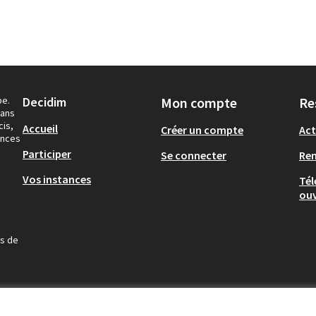
pe.
Decidim
Mon compte
Re
dans
cis,
Accueil
Créer un compte
Act
ances
Participer
Se connecter
Re
Vos instances
Tél
ouv
us de