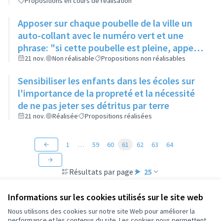
Propositions en cours de réalisation
dans la rue
Apposer sur chaque poubelle de la ville un
auto-collant avec le numéro vert et une
phrase: "si cette poubelle est pleine, appeler
le...." permettant à chaque habitant de
21 nov.
Non réalisable
Propositions non réalisables
signaler une poubelle pleine
Sensibiliser les enfants dans les écoles sur
l'importance de la propreté et la nécessité
de ne pas jeter ses détritus par terre
21 nov.
Réalisée
Propositions réalisées
1
…
59
60
61
62
63
64
Résultats par page :
25
Informations sur les cookies utilisés sur le site web
Nous utilisons des cookies sur notre site Web pour améliorer la
performance et les contenus du site. Les cookies nous permettent