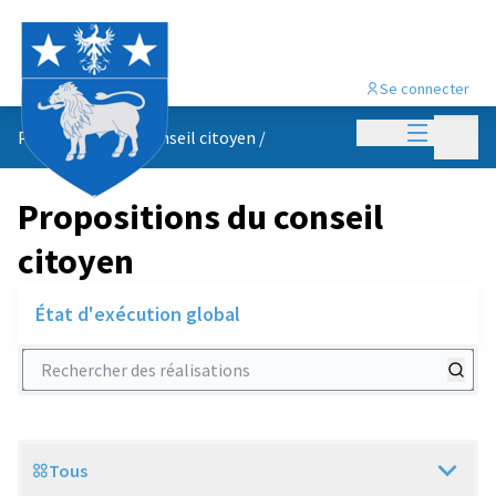
Se connecter
Menu princi
Menu p
Propositions du conseil citoyen
/
Propositions du conseil
citoyen
État d'exécution global
Rechercher des réalisations
Tous
Scope