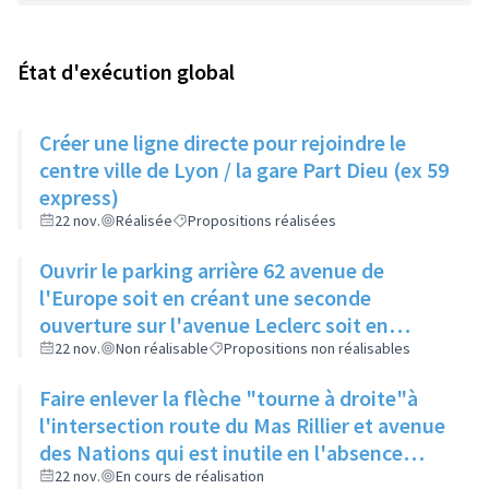
État d'exécution global
Créer une ligne directe pour rejoindre le
centre ville de Lyon / la gare Part Dieu (ex 59
express)
22 nov.
Réalisée
Propositions réalisées
Ouvrir le parking arrière 62 avenue de
l'Europe soit en créant une seconde
ouverture sur l'avenue Leclerc soit en
supprimant les 2 places du bout
22 nov.
Non réalisable
Propositions non réalisables
Faire enlever la flèche "tourne à droite"à
l'intersection route du Mas Rillier et avenue
des Nations qui est inutile en l'absence
d'une seconde voie
22 nov.
En cours de réalisation