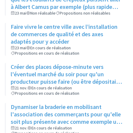
à Albert Camus par exemple (plus rapide
d'aller sur Lyon)
23 mai
Non réalisable
Propositions non réalisables
Faire vivre le centre ville avec l’installation
de commerces de qualité et des axes
adaptés pour y accéder
23 mai
En cours de réalisation
Propositions en cours de réalisation
Créer des places dépose-minute vers
l'éventuel marché du soir pour qu'un
producteur puisse faire (ou être dépositaire)
de paniers fraîcheurs
21 nov.
En cours de réalisation
Propositions en cours de réalisation
Dynamiser la braderie en mobilisant
l'association des commerçants pour qu'elle
soit plus présente avec comme exemple un
coiffeur qui ferait des coupes de cheveux
21 nov.
En cours de réalisation