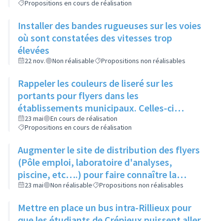
Propositions en cours de réalisation
Installer des bandes rugueuses sur les voies
où sont constatées des vitesses trop
élevées
22 nov.
Non réalisable
Propositions non réalisables
Rappeler les couleurs de liseré sur les
portants pour flyers dans les
établissements municipaux. Celles-ci
seraient également rappelées sur le site de
23 mai
En cours de réalisation
Propositions en cours de réalisation
la saison culturelle
Augmenter le site de distribution des flyers
(Pôle emploi, laboratoire d'analyses,
piscine, etc….) pour faire connaître la
saison culturelle
23 mai
Non réalisable
Propositions non réalisables
Mettre en place un bus intra-Rillieux pour
que les étudiants de Crépieux puissent aller