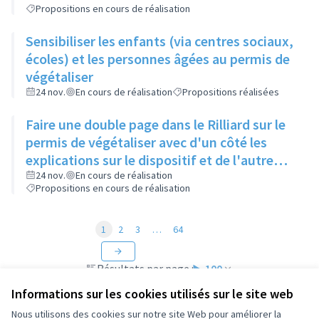
Propositions en cours de réalisation
Sensibiliser les enfants (via centres sociaux,
écoles) et les personnes âgées au permis de
végétaliser
24 nov.
En cours de réalisation
Propositions réalisées
Faire une double page dans le Rilliard sur le
permis de végétaliser avec d'un côté les
explications sur le dispositif et de l'autre
côté des exemples concrets de lieux à
24 nov.
En cours de réalisation
Propositions en cours de réalisation
investir
1
2
3
…
64
Résultats par page :
100
Informations sur les cookies utilisés sur le site web
Nous utilisons des cookies sur notre site Web pour améliorer la