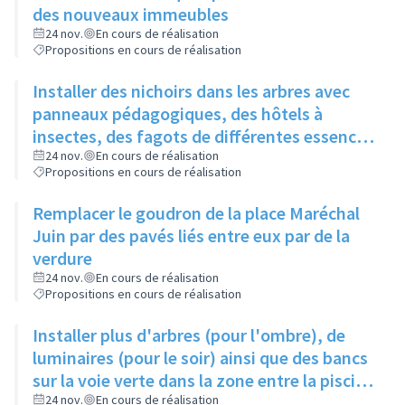
des nouveaux immeubles
24 nov.
En cours de réalisation
Propositions en cours de réalisation
Installer des nichoirs dans les arbres avec
panneaux pédagogiques, des hôtels à
insectes, des fagots de différentes essences
pour stimuler la biodiversité sur la place du
24 nov.
En cours de réalisation
Propositions en cours de réalisation
Château à la Roue
Remplacer le goudron de la place Maréchal
Juin par des pavés liés entre eux par de la
verdure
24 nov.
En cours de réalisation
Propositions en cours de réalisation
Installer plus d'arbres (pour l'ombre), de
luminaires (pour le soir) ainsi que des bancs
sur la voie verte dans la zone entre la piscine
et la rue de l'Industrie
24 nov.
En cours de réalisation