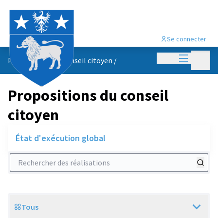
Se connecter
Menu princi
Menu p
Propositions du conseil citoyen
/
Propositions du conseil
citoyen
État d'exécution global
Rechercher des réalisations
Tous
Scope