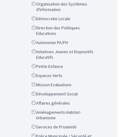
Scope
Organisation des Systèmes
d'Information
Scope
Démocratie Locale
Scope
Direction des Politiques
Educatives
Scope
Autonomie PA/PH
Scope
Initiatives Jeunes et Dispositifs
Educatifs
Scope
Petite Enfance
Scope
Espaces Verts
Scope
Mission Evaluations
Scope
Développement Social
Scope
Affaires générales
Scope
Aménagements-Habitat-
Urbanisme
Scope
Services de Proximité
Scope
Police Municipale / Sécurité et