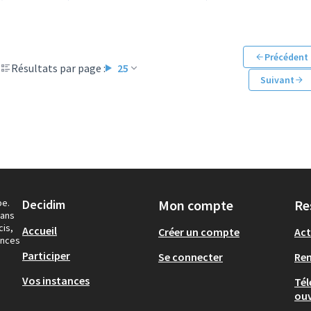
Précédent
Résultats par page :
25
Suivant
pe.
Decidim
Mon compte
Re
dans
cis,
Accueil
Créer un compte
Act
ances
Participer
Se connecter
Re
Vos instances
Tél
ouv