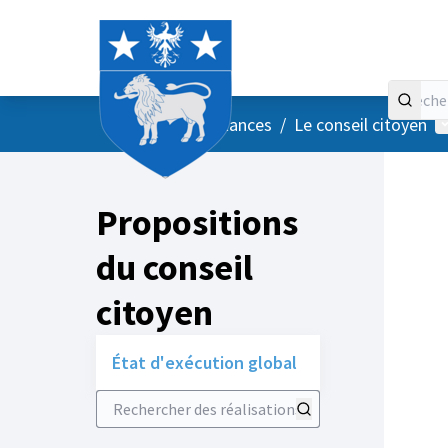
Accueil
Menu principal
M
/
Vos instances
/
Le conseil citoyen
Propositions
du conseil
citoyen
État d'exécution global
Rechercher des réalisations