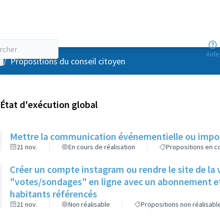
Aide
enu utilisateur
/
Propositions du conseil citoyen
État d'exécution global
Mettre la communication événementielle ou import
21 nov.
En cours de réalisation
Propositions en co
Créer un compte instagram ou rendre le site de la v
"votes/sondages" en ligne avec un abonnement et u
habitants référencés
21 nov.
Non réalisable
Propositions non réalisabl