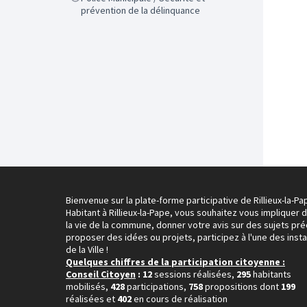
prévention de la délinquance
Bienvenue sur la plate-forme participative de Rillieux-la-Pa
Habitant à Rillieux-la-Pape, vous souhaitez vous impliquer 
la vie de la commune, donner votre avis sur des sujets pré
proposer des idées ou projets, participez à l'une des inst
de la Ville !
Quelques chiffres de la participation citoyenne :
Conseil Citoyen
: 12
sessions réalisées,
295
habitants
mobilisés,
428
participations,
758
propositions dont
199
réalisées et
402
en cours de réalisation