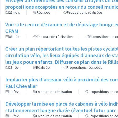
Envoyer aux membres des conseils citoyens un cour
propositions acceptées en retour du conseil munic
21 nov.
Réalisée
Propositions réalisées
Voir si le centre d’examen et de dépistage bouge 
CPAM
08 déc.
En cours de réalisation
Propositions en co
Créer un plan répertoriant toutes les pistes cyclab
circulation vélo, les lieux équipés d'anneaux de st
les jeux pour enfants. Diffuser ce plan dans le Rilli
13 fév.
Réalisée
Propositions réalisées
Implanter plus d'arceaux-vélo à proximité des c
Paul Chevalier
13 fév.
En cours de réalisation
Propositions en co
Développer la mise en place de cabanes à vélo indiv
stationnement longue durée (éventuel futur parc-r
13 fév.
En cours de réalisation
Propositions en co