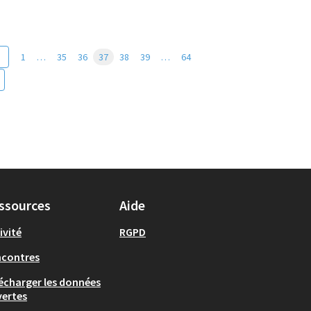
1
…
35
36
37
38
39
…
64
ssources
Aide
ivité
RGPD
ncontres
écharger les données
ertes