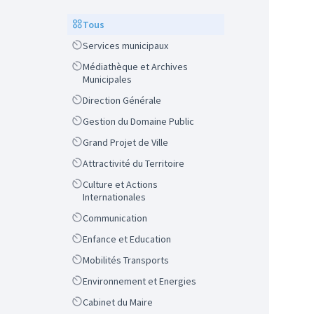
Scope
Tous
Scope
Services municipaux
Scope
Médiathèque et Archives
Municipales
Scope
Direction Générale
Scope
Gestion du Domaine Public
Scope
Grand Projet de Ville
Scope
Attractivité du Territoire
Scope
Culture et Actions
Internationales
Scope
Communication
Scope
Enfance et Education
Scope
Mobilités Transports
Scope
Environnement et Energies
Scope
Cabinet du Maire