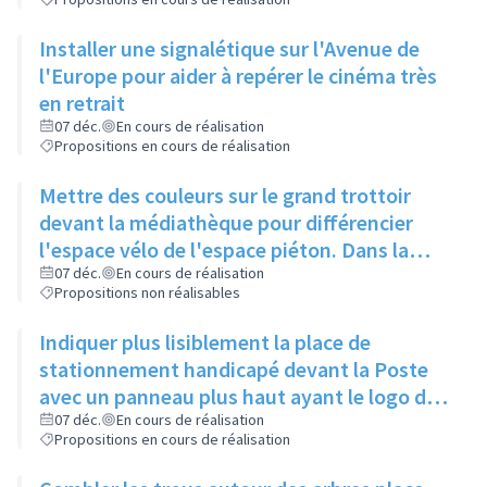
Installer une signalétique sur l'Avenue de
l'Europe pour aider à repérer le cinéma très
en retrait
07 déc.
En cours de réalisation
Propositions en cours de réalisation
Mettre des couleurs sur le grand trottoir
devant la médiathèque pour différencier
l'espace vélo de l'espace piéton. Dans la
même idée, une signalétique colorée
07 déc.
En cours de réalisation
Propositions non réalisables
permettrait de mieux se repérer
Indiquer plus lisiblement la place de
stationnement handicapé devant la Poste
avec un panneau plus haut ayant le logo du
fauteuil sur toutes les faces
07 déc.
En cours de réalisation
Propositions en cours de réalisation