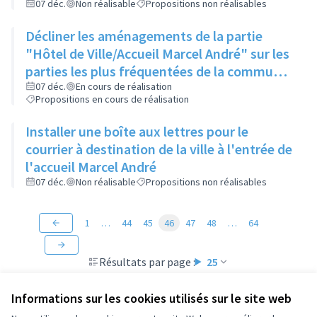
ligne droite
07 déc.
Non réalisable
Propositions non réalisables
Décliner les aménagements de la partie
"Hôtel de Ville/Accueil Marcel André" sur les
parties les plus fréquentées de la commune
comme la place de la Poste, le parvis des
07 déc.
En cours de réalisation
Propositions en cours de réalisation
collèges et lycées...
Installer une boîte aux lettres pour le
courrier à destination de la ville à l'entrée de
l'accueil Marcel André
07 déc.
Non réalisable
Propositions non réalisables
1
…
44
45
46
47
48
…
64
Résultats par page :
25
Informations sur les cookies utilisés sur le site web