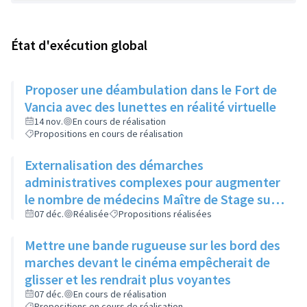
État d'exécution global
Proposer une déambulation dans le Fort de
Vancia avec des lunettes en réalité virtuelle
14 nov.
En cours de réalisation
Propositions en cours de réalisation
Externalisation des démarches
administratives complexes pour augmenter
le nombre de médecins Maître de Stage sur
la ville et ainsi avoir plus de stagiaires
07 déc.
Réalisée
Propositions réalisées
potentiellement futurs praticiens sur la ville
Mettre une bande rugueuse sur les bord des
marches devant le cinéma empêcherait de
glisser et les rendrait plus voyantes
07 déc.
En cours de réalisation
Propositions en cours de réalisation