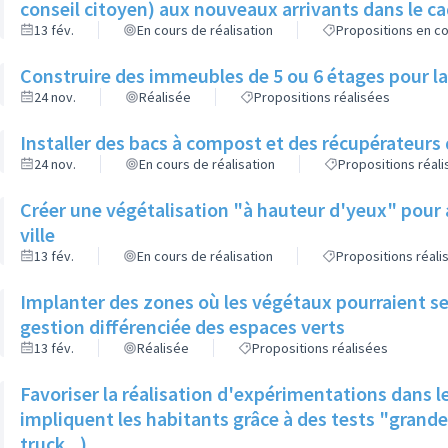
conseil citoyen) aux nouveaux arrivants dans le cadr
13 fév.
En cours de réalisation
Propositions en co
Construire des immeubles de 5 ou 6 étages pour lai
24 nov.
Réalisée
Propositions réalisées
Installer des bacs à compost et des récupérateur
24 nov.
En cours de réalisation
Propositions réal
Créer une végétalisation "à hauteur d'yeux" pour 
ville
13 fév.
En cours de réalisation
Propositions réali
Implanter des zones où les végétaux pourraient se
gestion différenciée des espaces verts
13 fév.
Réalisée
Propositions réalisées
Favoriser la réalisation d'expérimentations dans
impliquent les habitants grâce à des tests "grande
truck...)