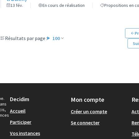
13 fév.
En cours de réalisation
Propositions en co
Pr
Résultats par page :
100
Su
pe.
Decidim
Mon compte
Re
dans
cis,
Accueil
Créer un compte
Act
ances
Participer
Se connecter
Re
Vos instances
Tél