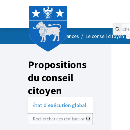
Accueil
Menu principal
M
/
Vos instances
/
Le conseil citoyen
Propositions
du conseil
citoyen
État d'exécution global
Rechercher des réalisations