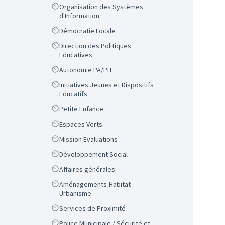
Scope
Organisation des Systèmes
d'Information
Scope
Démocratie Locale
Scope
Direction des Politiques
Educatives
Scope
Autonomie PA/PH
Scope
Initiatives Jeunes et Dispositifs
Educatifs
Scope
Petite Enfance
Scope
Espaces Verts
Scope
Mission Evaluations
Scope
Développement Social
Scope
Affaires générales
Scope
Aménagements-Habitat-
Urbanisme
Scope
Services de Proximité
Scope
Police Municipale / Sécurité et