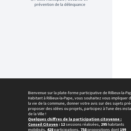
prévention de la délinquance
Bienvenue sur la plate-forme participative de Rillieux-la-Pa
Habitant à Rillieux-la-Pape, vous souhaitez vous impliquer 
la vie de la commune, donner votre avis sur des sujets pré
proposer des idées ou projets, participez à l'une des inst
de la Ville !
Quelques chiffres de la participation citoyenne :
Conseil Citoyen
: 12
sessions réalisées,
295
habitants
mobilisés,
428
participations,
758
propositions dont
199