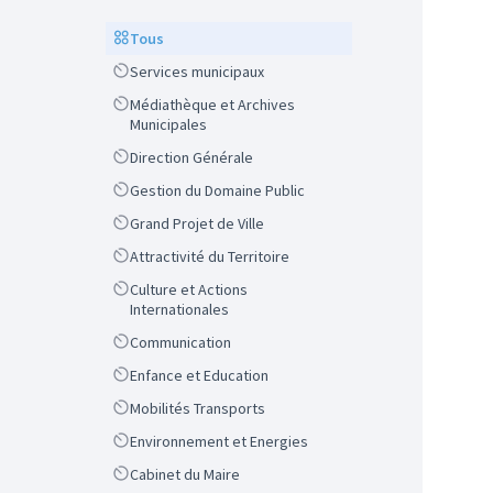
Scope
Tous
Scope
Services municipaux
Scope
Médiathèque et Archives
Municipales
Scope
Direction Générale
Scope
Gestion du Domaine Public
Scope
Grand Projet de Ville
Scope
Attractivité du Territoire
Scope
Culture et Actions
Internationales
Scope
Communication
Scope
Enfance et Education
Scope
Mobilités Transports
Scope
Environnement et Energies
Scope
Cabinet du Maire