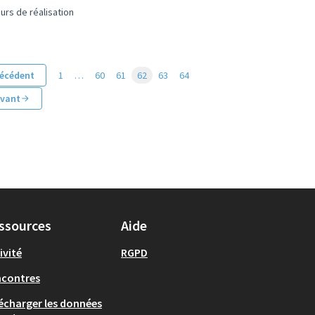
urs de réalisation
écédent
1
…
60
61
62
63
64
ivant
ssources
Aide
ivité
RGPD
ncontres
écharger les données