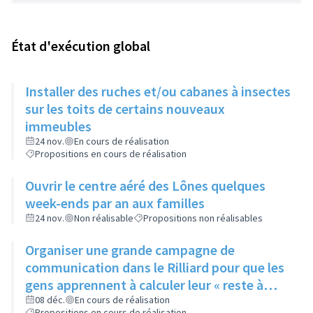
État d'exécution global
Installer des ruches et/ou cabanes à insectes
sur les toits de certains nouveaux
immeubles
24 nov.
En cours de réalisation
Propositions en cours de réalisation
Ouvrir le centre aéré des Lônes quelques
week-ends par an aux familles
24 nov.
Non réalisable
Propositions non réalisables
Organiser une grande campagne de
communication dans le Rilliard pour que les
gens apprennent à calculer leur « reste à
vivre »
08 déc.
En cours de réalisation
Propositions en cours de réalisation