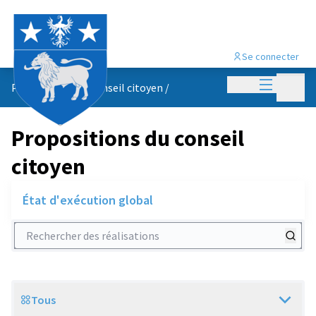
Se connecter
Menu princi
Menu p
Propositions du conseil citoyen
/
Propositions du conseil
citoyen
État d'exécution global
Rechercher des réalisations
Tous
Scope