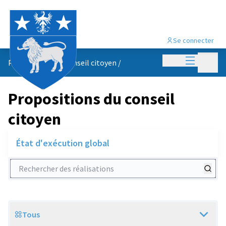
Se connecter
Menu princi
Menu p
Propositions du conseil citoyen
/
Propositions du conseil
citoyen
État d'exécution global
Rechercher des réalisations
Tous
Scope