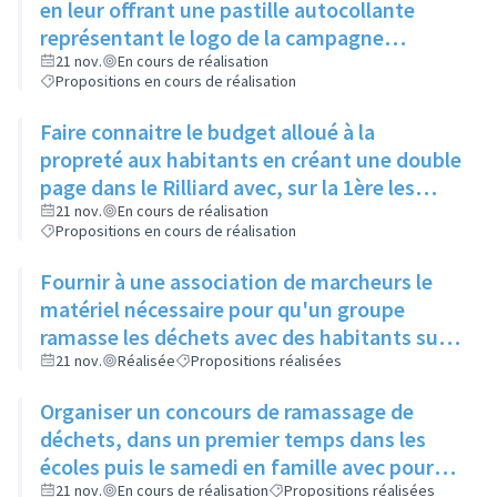
en leur offrant une pastille autocollante
représentant le logo de la campagne
publicitaire souhaitée par le conseil citoyen,
21 nov.
En cours de réalisation
Propositions en cours de réalisation
à coller sur leur caisse
Faire connaitre le budget alloué à la
propreté aux habitants en créant une double
page dans le Rilliard avec, sur la 1ère les
actions de la ville et les dépenses associées,
21 nov.
En cours de réalisation
Propositions en cours de réalisation
et sur la 2ème ce qui pourrait être fait avec
les économies engendrées
Fournir à une association de marcheurs le
matériel nécessaire pour qu'un groupe
ramasse les déchets avec des habitants sur
différents parcours
21 nov.
Réalisée
Propositions réalisées
Organiser un concours de ramassage de
déchets, dans un premier temps dans les
écoles puis le samedi en famille avec pour
lot un arbre à planter pour le quartier ayant
21 nov.
En cours de réalisation
Propositions réalisées