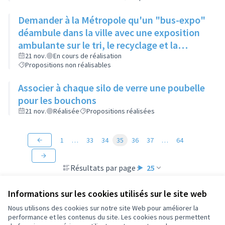
mobilisé le plus de monde
Demander à la Métropole qu'un "bus-expo"
déambule dans la ville avec une exposition
ambulante sur le tri, le recyclage et la
dégradation des détritus
21 nov.
En cours de réalisation
Propositions non réalisables
Associer à chaque silo de verre une poubelle
pour les bouchons
21 nov.
Réalisée
Propositions réalisées
1
…
33
34
35
36
37
…
64
Résultats par page :
25
Informations sur les cookies utilisés sur le site web
Nous utilisons des cookies sur notre site Web pour améliorer la
performance et les contenus du site. Les cookies nous permettent
Conditions d'utilisation