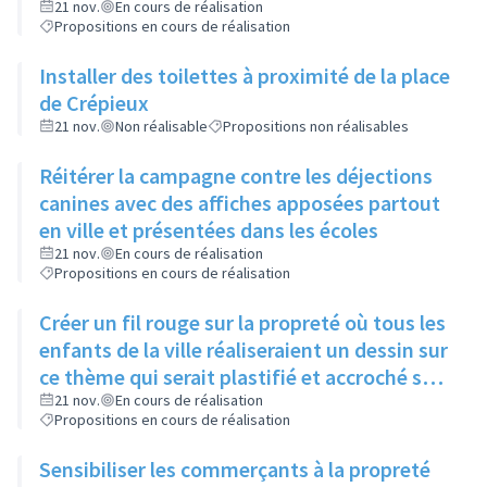
d'accroche: "Rillieux, campagne choc pour
21 nov.
En cours de réalisation
Propositions en cours de réalisation
sa propreté"
Installer des toilettes à proximité de la place
de Crépieux
21 nov.
Non réalisable
Propositions non réalisables
Réitérer la campagne contre les déjections
canines avec des affiches apposées partout
en ville et présentées dans les écoles
21 nov.
En cours de réalisation
Propositions en cours de réalisation
Créer un fil rouge sur la propreté où tous les
enfants de la ville réaliseraient un dessin sur
ce thème qui serait plastifié et accroché sur
chacune des poubelles de la ville, sans savoir
21 nov.
En cours de réalisation
Propositions en cours de réalisation
l'endroit pour qu'il puisse tenter de le
retrouver avec ses parents
Sensibiliser les commerçants à la propreté