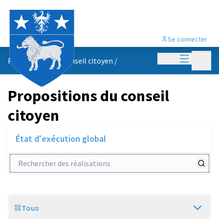
Se connecter
Menu princi
Menu p
Propositions du conseil citoyen
/
Propositions du conseil
citoyen
État d'exécution global
Rechercher des réalisations
Tous
Scope