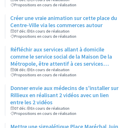
réorienter et rediriger rapidement via cette
Propositions en cours de réalisation
proximité
Créer une vraie animation sur cette place du
Centre-Ville via les commerces autour
07 déc.
En cours de réalisation
Propositions en cours de réalisation
Réfléchir aux services allant à domicile
comme le service social de la Maison De la
Métropole, être attentif à ces services
rendus
08 déc.
En cours de réalisation
Propositions en cours de réalisation
Donner envie aux médecins de s'installer sur
Rillieux en réalisant 2 vidéos avec un lien
entre les 2 vidéos
07 déc.
En cours de réalisation
Propositions en cours de réalisation
Mettre une signalétique Place Maréchal Juin