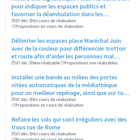
pour indiquer les espaces publics et
favoriser la déambulation dans les
différents cheminements
07 déc.
En cours de réalisation
Propositions en cours de réalisation
Délimiter les espaces place Maréchal Juin
avec de la couleur pour différencier trottoir
et route afin d'aider les personnes mal
voyantes
07 déc.
Non réalisable
Propositions non réalisables
Installer une bande au milieu des portes
vitées automatiques de la médiathèque
pour un meilleur repérage, ainsi que sur tous
les bâtiments municipaux
07 déc.
En cours de réalisation
Propositions en cours de réalisation
Refaire les sols qui sont irréguliers avec des
trous rue de Rome
07 déc.
En cours de réalisation
Propositions en cours de réalisation