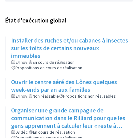
État d'exécution global
Installer des ruches et/ou cabanes à insectes
sur les toits de certains nouveaux
immeubles
24 nov.
En cours de réalisation
Propositions en cours de réalisation
Ouvrir le centre aéré des Lônes quelques
week-ends par an aux familles
24 nov.
Non réalisable
Propositions non réalisables
Organiser une grande campagne de
communication dans le Rilliard pour que les
gens apprennent à calculer leur « reste à
vivre »
08 déc.
En cours de réalisation
Propositions en cours de réalisation