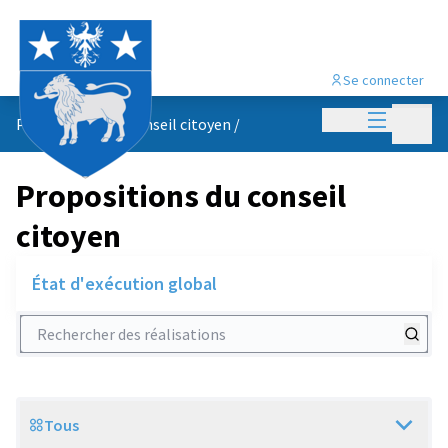
Se connecter
Menu princi
Menu p
Propositions du conseil citoyen
/
Propositions du conseil
citoyen
État d'exécution global
Rechercher des réalisations
Tous
Scope