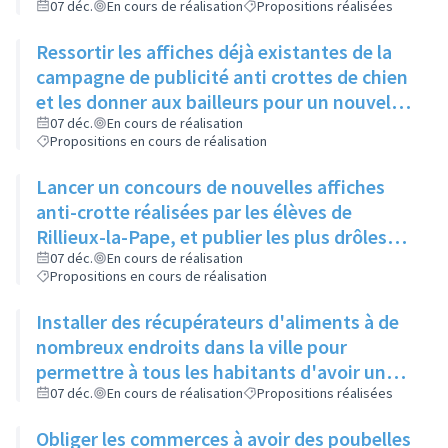
Locale
07 déc.
En cours de réalisation
Propositions réalisées
Ressortir les affiches déjà existantes de la
campagne de publicité anti crottes de chien
et les donner aux bailleurs pour un nouvel
affichage, les remettre également dans le
07 déc.
En cours de réalisation
Propositions en cours de réalisation
Rilliard
Lancer un concours de nouvelles affiches
anti-crotte réalisées par les élèves de
Rillieux-la-Pape, et publier les plus drôles
sur les réseaux sociaux de la ville
07 déc.
En cours de réalisation
Propositions en cours de réalisation
Installer des récupérateurs d'aliments à de
nombreux endroits dans la ville pour
permettre à tous les habitants d'avoir un
bac à proximité, quelque soit son quartier
07 déc.
En cours de réalisation
Propositions réalisées
Obliger les commerces à avoir des poubelles