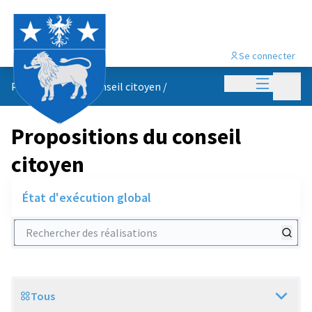
Se connecter
Menu princi
Menu p
Propositions du conseil citoyen
/
Propositions du conseil
citoyen
État d'exécution global
Rechercher des réalisations
Tous
Scope