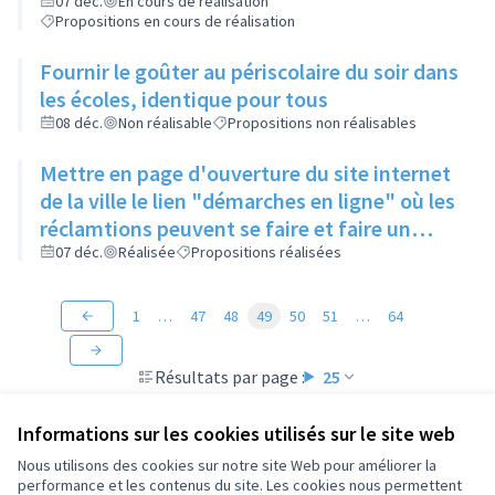
enlevés
07 déc.
En cours de réalisation
Propositions en cours de réalisation
Fournir le goûter au périscolaire du soir dans
les écoles, identique pour tous
08 déc.
Non réalisable
Propositions non réalisables
Mettre en page d'ouverture du site internet
de la ville le lien "démarches en ligne" où les
réclamtions peuvent se faire et faire un
rappel de l'existence de ce lien
07 déc.
Réalisée
Propositions réalisées
1
…
47
48
49
50
51
…
64
Résultats par page :
25
Informations sur les cookies utilisés sur le site web
Nous utilisons des cookies sur notre site Web pour améliorer la
performance et les contenus du site. Les cookies nous permettent
Conditions d'utilisation