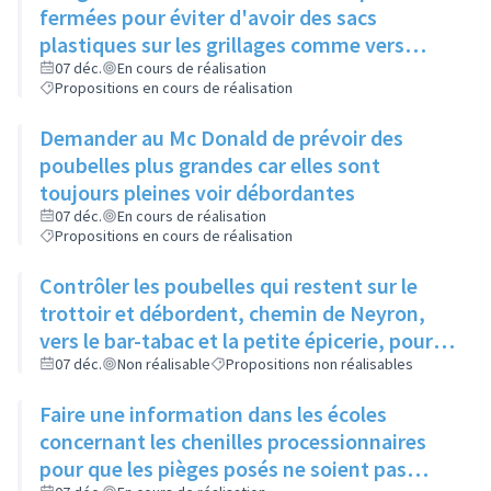
fermées pour éviter d'avoir des sacs
plastiques sur les grillages comme vers
Boucherie André
07 déc.
En cours de réalisation
Propositions en cours de réalisation
Demander au Mc Donald de prévoir des
poubelles plus grandes car elles sont
toujours pleines voir débordantes
07 déc.
En cours de réalisation
Propositions en cours de réalisation
Contrôler les poubelles qui restent sur le
trottoir et débordent, chemin de Neyron,
vers le bar-tabac et la petite épicerie, pour
qu'elles soient sorties la veille du ramassage
07 déc.
Non réalisable
Propositions non réalisables
Faire une information dans les écoles
concernant les chenilles processionnaires
pour que les pièges posés ne soient pas