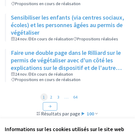
Propositions en cours de réalisation
Sensibiliser les enfants (via centres sociaux,
écoles) et les personnes âgées au permis de
végétaliser
24 nov.
En cours de réalisation
Propositions réalisées
Faire une double page dans le Rilliard sur le
permis de végétaliser avec d'un côté les
explications sur le dispositif et de l'autre
côté des exemples concrets de lieux à
24 nov.
En cours de réalisation
Propositions en cours de réalisation
investir
1
2
3
…
64
Résultats par page :
100
Informations sur les cookies utilisés sur le site web