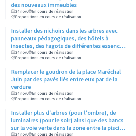
des nouveaux immeubles
24 nov.
En cours de réalisation
Propositions en cours de réalisation
Installer des nichoirs dans les arbres avec
panneaux pédagogiques, des hôtels à
insectes, des fagots de différentes essences
pour stimuler la biodiversité sur la place du
24 nov.
En cours de réalisation
Propositions en cours de réalisation
Château à la Roue
Remplacer le goudron de la place Maréchal
Juin par des pavés liés entre eux par de la
verdure
24 nov.
En cours de réalisation
Propositions en cours de réalisation
Installer plus d'arbres (pour l'ombre), de
luminaires (pour le soir) ainsi que des bancs
sur la voie verte dans la zone entre la piscine
et la rue de l'Industrie
24 nov.
En cours de réalisation