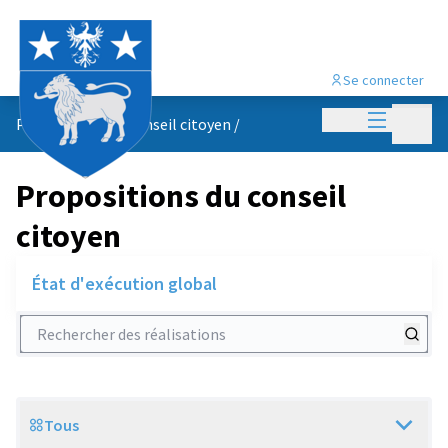
Se connecter
Menu princi
Menu p
Propositions du conseil citoyen
/
Propositions du conseil
citoyen
État d'exécution global
Rechercher des réalisations
Tous
Scope